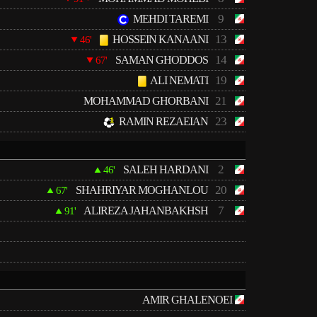
9
MEHDI TAREMI
13
HOSSEIN KANAANI
46'
14
SAMAN GHODDOS
67'
19
ALI NEMATI
21
MOHAMMAD GHORBANI
23
RAMIN REZAEIAN
2
SALEH HARDANI
46'
20
SHAHRIYAR MOGHANLOU
67'
7
ALIREZA JAHANBAKHSH
91'
AMIR GHALENOEI