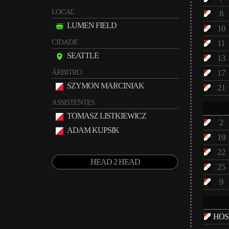
LOCAL
8
LUMEN FIELD
10
CIDADE
11
SEATTLE
13
ÁRBITRO
17
SZYMON MARCINIAK
21
ASSISTENTES
TOMASZ LISTKIEWICZ
2
ADAM KUPSIK
19
22
HEAD 2 HEAD
25
9
HOS