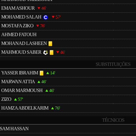
EMAM ASHOUR
46'
MOHAMED SALAH
57'
MOSTAFA ZIKO
76'
AHMED FATOUH
MOHANAD LASHEEN
MAHMOUD SABER
46'
SUBSTITUIÇÕES
YASSER IBRAHIM
14'
MARWAN ATTIA
46'
OMAR MARMOUSH
46'
ZIZO
57'
HAMZA ABDELKARIM
76'
TÉCNICOS
SAM HASSAN