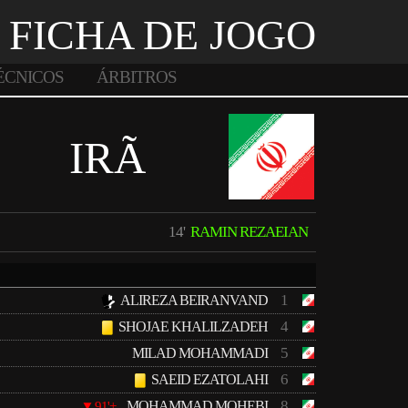
FICHA DE JOGO
ÉCNICOS
ÁRBITROS
IRÃ
14'
RAMIN REZAEIAN
1
ALIREZA BEIRANVAND
4
SHOJAE KHALILZADEH
5
MILAD MOHAMMADI
6
SAEID EZATOLAHI
8
MOHAMMAD MOHEBI
91'+