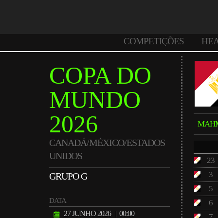
COMPETIÇÕES
HE
COPA DO
MUNDO
2026
MAH
CANADÁ/MÉXICO/ESTADOS
UNIDOS
23
3
GRUPO G
5
DATA
6
27 JUNHO 2026
| 00:00
7