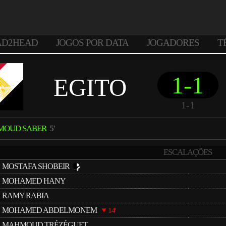
AD2HEAD
JOGOS POR DATA
JOGADORES
T
1-1
EGITO
1-1
MOUD SABER
5'
ESCALAÇÕES
MOSTAFA SHOBEIR
MOHAMED HANY
RAMY RABIA
MOHAMED ABDELMONEM
14'
MAHMOUD TRÉZÉGUET