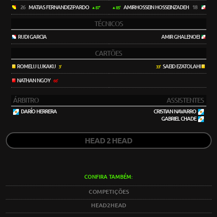
26
MATIAS FERNANDEZ-PARDO
AMIRHOSSEIN HOSSEINZADEH
18
87'
85'
TÉCNICOS
RUDI GARCIA
AMIR GHALENOEI
CARTÕES
ROMELU LUKAKU
SAEID EZATOLAHI
3'
33'
NATHAN NGOY
66'
ÁRBITRO
ASSISTENTES
DARÍO HERRERA
CRISTIAN NAVARRO
GABRIEL CHADE
HEAD 2 HEAD
CONFIRA TAMBÉM:
COMPETIÇÕES
HEAD2HEAD