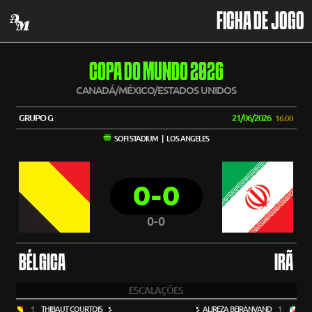
FICHA DE JOGO
COPA DO MUNDO 2026
CANADÁ/MÉXICO/ESTADOS UNIDOS
GRUPO G
21/06/2026
16:00
SOFI STADIUM | LOS ANGELES
0-0
0-0
BÉLGICA
IRÃ
ESCALAÇÕES
1
THIBAUT COURTOIS
ALIREZA BEIRANVAND
1