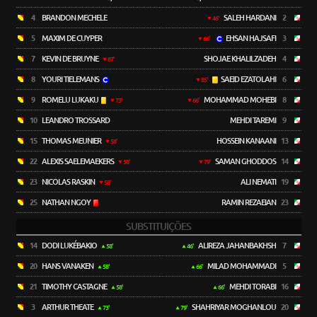
4
BRANDON MECHELE
SALEH HARDANI
2
46'
5
MAXIM DE CUYPER
EHSAN HAJSAFI
3
66'
7
KEVIN DE BRUYNE
SHOJAE KHALILZADEH
4
87'
8
YOURI TIELEMANS
SAEID EZATOLAHI
6
85'
9
ROMELU LUKAKU
MOHAMMAD MOHEBI
8
73'
66'
10
LEANDRO TROSSARD
MEHDI TAREMI
9
15
THOMAS MEUNIER
HOSSEIN KANAANI
13
58'
22
ALEXIS SAELEMAEKERS
SAMAN GHODDOS
14
58'
79'
23
NICOLAS RASKIN
ALI NEMATI
19
58'
25
NATHAN NGOY
RAMIN REZAEIAN
23
SUBSTITUIÇÕES
14
DODI LUKÉBAKIO
ALIREZA JAHANBAKHSH
7
58'
46'
20
HANS VANAKEN
MILAD MOHAMMADI
5
58'
66'
21
TIMOTHY CASTAGNE
MEHDI TORABI
16
58'
66'
3
ARTHUR THEATE
SHAHRIYAR MOGHANLOU
20
73'
79'