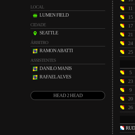
LOCAL
11
LUMEN FIELD
15
CIDADE
17
SEATTLE
21
ÁRBITRO
24
RAMON ABATTI
25
ASSISTENTES
DANILO MANIS
5
RAFAEL ALVES
23
9
HEAD 2 HEAD
20
26
RUD