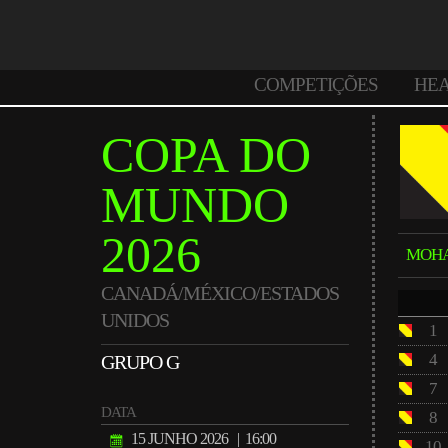
COMPETIÇÕES
HE
COPA DO
MUNDO
2026
MOH
CANADÁ/MÉXICO/ESTADOS
UNIDOS
1
4
GRUPO G
7
DATA
8
15 JUNHO 2026
| 16:00
10