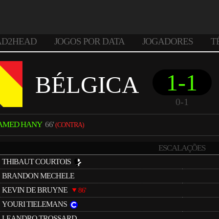
AD2HEAD
JOGOS POR DATA
JOGADORES
T
1-1
BÉLGICA
0-1
AMED HANY
66'
(CONTRA)
ESCALAÇÕES
THIBAUT COURTOIS
BRANDON MECHELE
KEVIN DE BRUYNE
86'
YOURI TIELEMANS
LEANDRO TROSSARD