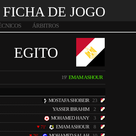
FICHA DE JOGO
ÉCNICOS
ÁRBITROS
EGITO
19'
EMAM ASHOUR
23
MOSTAFA SHOBEIR
2
YASSER IBRAHIM
3
MOHAMED HANY
8
EMAM ASHOUR
71'
10
MOHAMED SALAH
76'