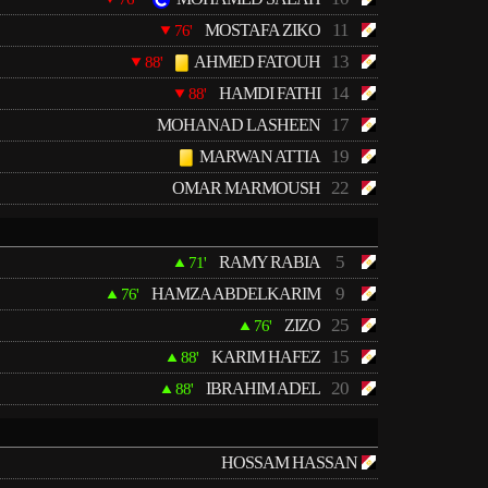
11
MOSTAFA ZIKO
76'
13
AHMED FATOUH
88'
14
HAMDI FATHI
88'
17
MOHANAD LASHEEN
19
MARWAN ATTIA
22
OMAR MARMOUSH
5
RAMY RABIA
71'
9
HAMZA ABDELKARIM
76'
25
ZIZO
76'
15
KARIM HAFEZ
88'
20
IBRAHIM ADEL
88'
HOSSAM HASSAN