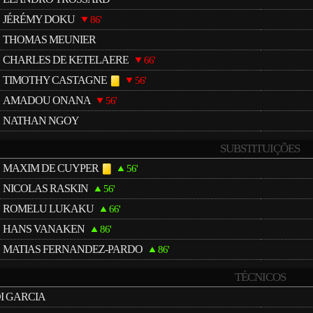
JÉRÉMY DOKU
86'
THOMAS MEUNIER
CHARLES DE KETELAERE
66'
TIMOTHY CASTAGNE
56'
AMADOU ONANA
56'
NATHAN NGOY
SUBSTITUIÇÕES
MAXIM DE CUYPER
56'
NICOLAS RASKIN
56'
ROMELU LUKAKU
66'
HANS VANAKEN
86'
MATIAS FERNANDEZ-PARDO
86'
TÉCNICOS
I GARCIA