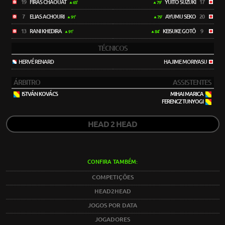
19
FIRAS CHAOUAT
YUITO SUZUKI
17
65'
79'
7
ELIAS ACHOURI
AYUMU SEKO
20
91'
79'
13
RANI KHEDIRA
KEISUKE GOTŌ
9
91'
84'
TÉCNICOS
HERVÉ RENARD
HAJIME MORIYASU
ÁRBITRO
ASSISTENTES
ISTVÁN KOVÁCS
MIHAI MARICA
FERENCZ TUNYOGI
HEAD 2 HEAD
CONFIRA TAMBÉM:
COMPETIÇÕES
HEAD2HEAD
JOGOS POR DATA
JOGADORES