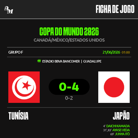
FICHA DE JOGO
COPA DO MUNDO 2026
CANADÁ/MÉXICO/ESTADOS UNIDOS
GRUPO F
21/06/2026
01:00
ESTADIO BBVA BANCOMER | GUADALUPE
0-4
0-2
TUNÍSIA
JAPÃO
DAICHI KAMADA
4'
AYASE UEDA
31', 83'
JUNYA ITŌ
69'