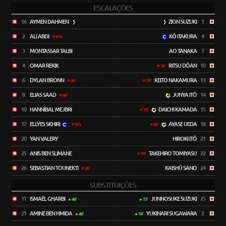
ESCALAÇÕES
16
AYMEN DAHMEN
ZION SUZUKI
1
2
ALI ABDI
KŌ ITAKURA
4
91'+
3
MONTASSAR TALBI
AO TANAKA
7
4
OMAR REKIK
RITSU DŌAN
10
74'
6
DYLAN BRONN
KEITO NAKAMURA
13
46'
79'
8
ELIAS SAAD
JUNYA ITŌ
14
46'
10
HANNIBAL MEJBRI
DAICHI KAMADA
15
73'
17
ELLYES SKHIRI
AYASE UEDA
18
91'+
84'
20
YAN VALERY
HIROKI ITŌ
21
25
ANIS BEN SLIMANE
TAKEHIRO TOMIYASU
22
79'
26
SEBASTIAN TOUNEKTI
KAISHŪ SANO
24
65'
SUBSTITUIÇÕES
11
ISMAËL GHARBI
JUNNOSUKE SUZUKI
25
46'
73'
21
AMINE BEN HMIDA
YUKINARI SUGAWARA
2
46'
74'