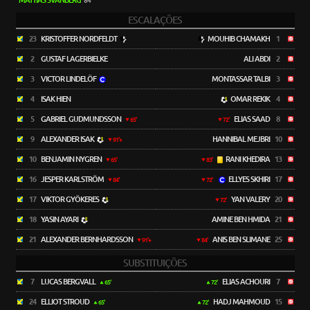
MATTIAS SVANBERG
84'
ESCALAÇÕES
23
KRISTOFFER NORDFELDT
MOUHIB CHAMAKH
1
2
GUSTAF LAGERBIELKE
ALI ABDI
2
3
VICTOR LINDELÖF
MONTASSAR TALBI
3
4
ISAK HIEN
OMAR REKIK
4
5
GABRIEL GUDMUNDSSON
ELIAS SAAD
8
65'
72'
9
ALEXANDER ISAK
HANNIBAL MEJBRI
10
91'+
10
BENJAMIN NYGREN
RANI KHEDIRA
13
65'
83'
16
JESPER KARLSTRÖM
ELLYES SKHIRI
17
84'
72'
17
VIKTOR GYÖKERES
YAN VALERY
20
72'
18
YASIN AYARI
AMINE BEN HMIDA
21
21
ALEXANDER BERNHARDSSON
ANIS BEN SLIMANE
25
91'+
84'
SUBSTITUIÇÕES
7
LUCAS BERGVALL
ELIAS ACHOURI
7
65'
72'
24
ELLIOT STROUD
HADJ MAHMOUD
15
65'
72'