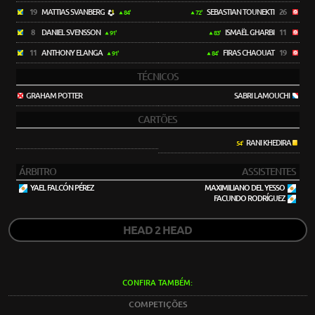
19
MATTIAS SVANBERG
SEBASTIAN TOUNEKTI
26
84'
72'
8
DANIEL SVENSSON
ISMAËL GHARBI
11
91'
83'
11
ANTHONY ELANGA
FIRAS CHAOUAT
19
91'
84'
TÉCNICOS
GRAHAM POTTER
SABRI LAMOUCHI
CARTÕES
RANI KHEDIRA
54'
ÁRBITRO
ASSISTENTES
YAEL FALCÓN PÉREZ
MAXIMILIANO DEL YESSO
FACUNDO RODRÍGUEZ
HEAD 2 HEAD
CONFIRA TAMBÉM:
COMPETIÇÕES