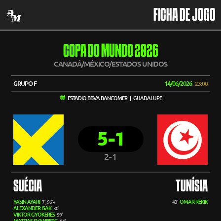
FICHA DE JOGO
COPA DO MUNDO 2026
CANADÁ/MÉXICO/ESTADOS UNIDOS
GRUPO F
14/06/2026
23:00
ESTADIO BBVA BANCOMER | GUADALUPE
5-1
2-1
SUÉCIA
TUNÍSIA
YASIN AYARI
OMAR REKIK
7', 96'+
43'
ALEXANDER ISAK
30'
VIKTOR GYÖKERES
59'