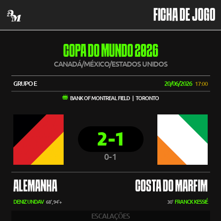
FICHA DE JOGO
COPA DO MUNDO 2026
CANADÁ/MÉXICO/ESTADOS UNIDOS
GRUPO E
20/06/2026
17:00
BANK OF MONTREAL FIELD | TORONTO
2-1
0-1
ALEMANHA
COSTA DO MARFIM
DENIZ UNDAV
FRANCK KESSIÉ
68', 94'+
30'
ESCALAÇÕES