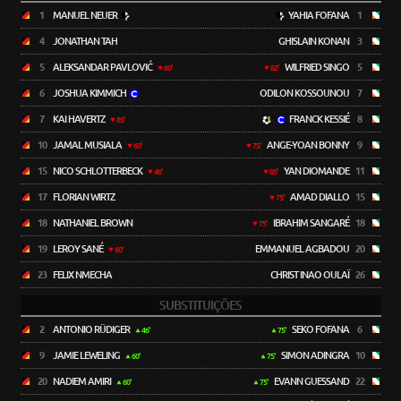
1
MANUEL NEUER
YAHIA FOFANA
1
4
JONATHAN TAH
GHISLAIN KONAN
3
5
ALEKSANDAR PAVLOVIĆ
WILFRIED SINGO
5
60'
82'
6
JOSHUA KIMMICH
ODILON KOSSOUNOU
7
7
KAI HAVERTZ
FRANCK KESSIÉ
8
85'
10
JAMAL MUSIALA
ANGE-YOAN BONNY
9
60'
75'
15
NICO SCHLOTTERBECK
YAN DIOMANDE
11
46'
85'
17
FLORIAN WIRTZ
AMAD DIALLO
15
75'
18
NATHANIEL BROWN
IBRAHIM SANGARÉ
18
75'
19
LEROY SANÉ
EMMANUEL AGBADOU
20
60'
23
FELIX NMECHA
CHRIST INAO OULAÏ
26
SUBSTITUIÇÕES
2
ANTONIO RÜDIGER
SEKO FOFANA
6
46'
75'
9
JAMIE LEWELING
SIMON ADINGRA
10
60'
75'
20
NADIEM AMIRI
EVANN GUESSAND
22
60'
75'