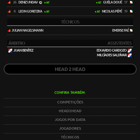
26
DENIZ UNDAV
GUÉLA DOUÉ
17
60'
82'
8
LEON GORETZKA
NICOLAS PÉPÉ
19
85'
85'
TÉCNICOS
JULIAN NAGELSMANN
EMERSE FAÉ
ÁRBITRO
ASSISTENTES
JUAN BENÍTEZ
EDUARDO CARDOZO
MILCÍADES SALDÍVAR
HEAD 2 HEAD
CONFIRA TAMBÉM:
COMPETIÇÕES
HEAD2HEAD
JOGOS POR DATA
JOGADORES
TÉCNICOS