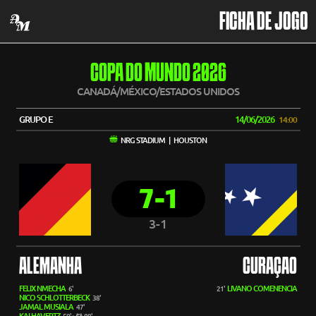
FICHA DE JOGO
COPA DO MUNDO 2026
CANADÁ/MÉXICO/ESTADOS UNIDOS
GRUPO E
14/06/2026
14:00
NRG STADIUM | HOUSTON
7-1
3-1
ALEMANHA
CURAÇAO
FELIX NMECHA
LIVANO COMENENCIA
6'
21'
NICO SCHLOTTERBECK
38'
JAMAL MUSIALA
47'