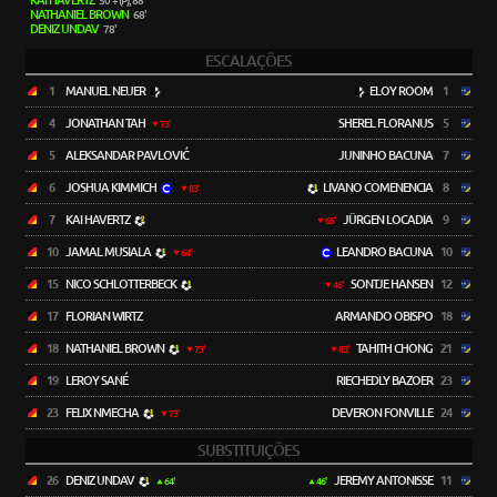
KAI HAVERTZ
50'+ (P), 88'
NATHANIEL BROWN
68'
DENIZ UNDAV
78'
ESCALAÇÕES
1
MANUEL NEUER
ELOY ROOM
1
4
JONATHAN TAH
SHEREL FLORANUS
5
73'
5
ALEKSANDAR PAVLOVIĆ
JUNINHO BACUNA
7
6
JOSHUA KIMMICH
LIVANO COMENENCIA
8
83'
7
KAI HAVERTZ
JÜRGEN LOCADIA
9
65'
10
JAMAL MUSIALA
LEANDRO BACUNA
10
64'
15
NICO SCHLOTTERBECK
SONTJE HANSEN
12
46'
17
FLORIAN WIRTZ
ARMANDO OBISPO
18
18
NATHANIEL BROWN
TAHITH CHONG
21
73'
83'
19
LEROY SANÉ
RIECHEDLY BAZOER
23
23
FELIX NMECHA
DEVERON FONVILLE
24
73'
SUBSTITUIÇÕES
26
DENIZ UNDAV
JEREMY ANTONISSE
11
64'
46'