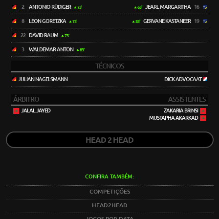
2
ANTONIO RÜDIGER
JEARL MARGARITHA
16
73'
65'
8
LEON GORETZKA
GERVANE KASTANEER
19
73'
83'
22
DAVID RAUM
73'
3
WALDEMAR ANTON
83'
TÉCNICOS
JULIAN NAGELSMANN
DICK ADVOCAAT
ÁRBITRO
ASSISTENTES
JALAL JAYED
ZAKARIA BRINSI
MUSTAPHA AKARKAD
HEAD 2 HEAD
CONFIRA TAMBÉM:
COMPETIÇÕES
HEAD2HEAD
JOGOS POR DATA