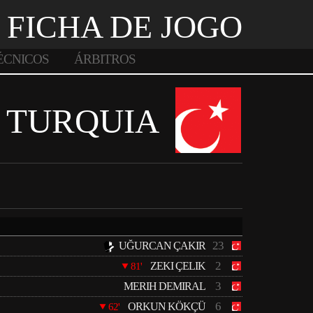
FICHA DE JOGO
ÉCNICOS
ÁRBITROS
TURQUIA
23
UĞURCAN ÇAKIR
2
ZEKI ÇELIK
81'
3
MERIH DEMIRAL
6
ORKUN KÖKÇÜ
62'