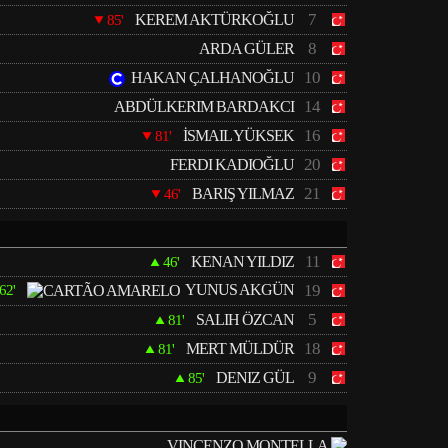
7
KEREM AKTÜRKOĞLU
85'
8
ARDA GÜLER
10
HAKAN ÇALHANOĞLU
14
ABDÜLKERIM BARDAKCI
16
İSMAIL YÜKSEK
81'
20
FERDI KADIOĞLU
21
BARIŞ YILMAZ
46'
11
KENAN YILDIZ
46'
YUNUS AKGÜN
19
62'
5
SALIH ÖZCAN
81'
18
MERT MÜLDÜR
81'
9
DENIZ GÜL
85'
VINCENZO MONTELLA