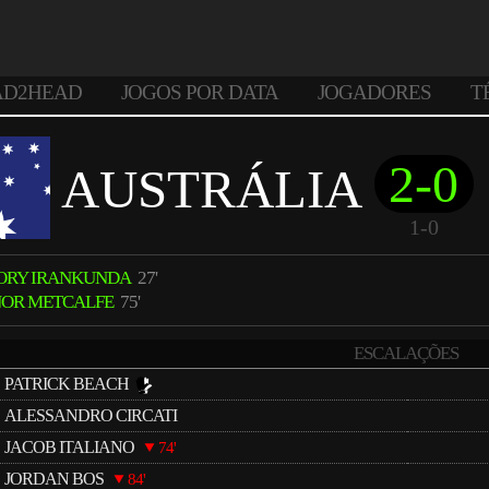
AD2HEAD
JOGOS POR DATA
JOGADORES
T
2-0
AUSTRÁLIA
1-0
ORY IRANKUNDA
27'
OR METCALFE
75'
ESCALAÇÕES
PATRICK BEACH
ALESSANDRO CIRCATI
JACOB ITALIANO
74'
JORDAN BOS
84'