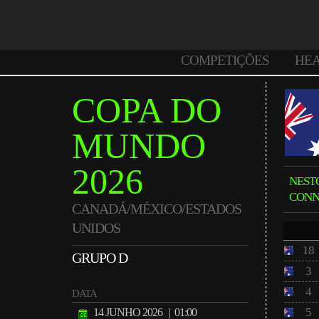
COMPETIÇÕES
HE
COPA DO
MUNDO
2026
NEST
CONN
CANADÁ/MÉXICO/ESTADOS
UNIDOS
18
GRUPO D
3
4
DATA
5
14 JUNHO 2026
| 01:00