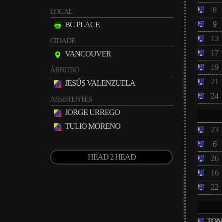
8
LOCAL
9
BC PLACE
13
CIDADE
17
VANCOUVER
19
ÁRBITRO
21
JESÚS VALENZUELA
24
ASSISTENTES
JORGE URREGO
TULIO MORENO
23
6
HEAD 2 HEAD
26
16
22
TON