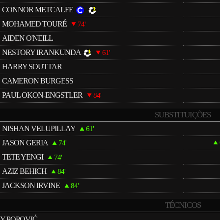
CONNOR METCALFE
MOHAMED TOURÉ
74'
AIDEN O'NEILL
NESTORY IRANKUNDA
61'
HARRY SOUTTAR
CAMERON BURGESS
PAUL OKON-ENGSTLER
84'
SUBSTITUIÇÕES
NISHAN VELUPILLAY
61'
JASON GERIA
74'
TETE YENGI
74'
AZIZ BEHICH
84'
JACKSON IRVINE
84'
TÉCNICOS
Y POPOVIĆ