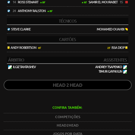
14
ROSS STEWART
SAMIR EL MOURABET
15
89'
90'
24
ANTHONY RALSTON
89'
TÉCNICOS
STEVE CLARKE
MOHAMED OUAHBI
CARTÕES
ANDY ROBERTSON
ISSA DIOP
65'
23'
ÁRBITRO
ASSISTENTES
ILGIZ TANTASHEV
ANDREY TSAPENKO
TIMUR GAYNULIN
HEAD 2 HEAD
CONFIRA TAMBÉM:
COMPETIÇÕES
HEAD2HEAD
JOGOS POR DATA