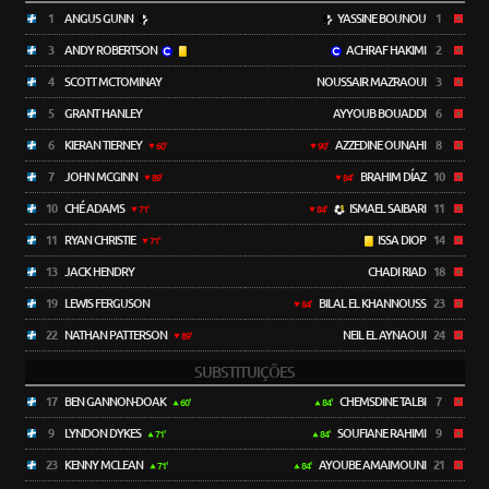
1
ANGUS GUNN
YASSINE BOUNOU
1
3
ANDY ROBERTSON
ACHRAF HAKIMI
2
4
SCOTT MCTOMINAY
NOUSSAIR MAZRAOUI
3
5
GRANT HANLEY
AYYOUB BOUADDI
6
6
KIERAN TIERNEY
AZZEDINE OUNAHI
8
60'
90'
7
JOHN MCGINN
BRAHIM DÍAZ
10
89'
84'
10
CHÉ ADAMS
ISMAEL SAIBARI
11
71'
84'
11
RYAN CHRISTIE
ISSA DIOP
14
71'
13
JACK HENDRY
CHADI RIAD
18
19
LEWIS FERGUSON
BILAL EL KHANNOUSS
23
84'
22
NATHAN PATTERSON
NEIL EL AYNAOUI
24
89'
SUBSTITUIÇÕES
17
BEN GANNON-DOAK
CHEMSDINE TALBI
7
60'
84'
9
LYNDON DYKES
SOUFIANE RAHIMI
9
71'
84'
23
KENNY MCLEAN
AYOUBE AMAIMOUNI
21
71'
84'