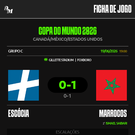
FICHA DE JOGO
COPA DO MUNDO 2026
CANADÁ/MÉXICO/ESTADOS UNIDOS
GRUPO C
19/06/2026
19:00
GILLETTE STADIUM | FOXBORO
0-1
0-1
ESCÓCIA
MARROCOS
ISMAEL SAIBARI
2'
ESCALAÇÕES