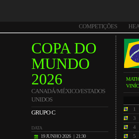
COMPETIÇÕES
HE
COPA DO
MUNDO
2026
MATH
VINÍ
CANADÁ/MÉXICO/ESTADOS
UNIDOS
1
GRUPO C
3
4
DATA
5
19 JUNHO 2026
| 21:30