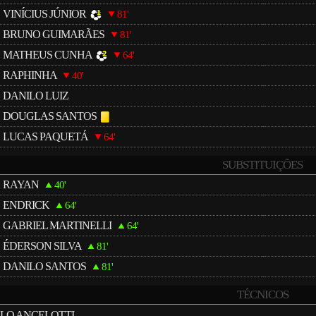
VINÍCIUS JÚNIOR
81'
BRUNO GUIMARÃES
81'
MATHEUS CUNHA
64'
RAPHINHA
40'
DANILO LUIZ
DOUGLAS SANTOS
LUCAS PAQUETÁ
64'
SUBSTITUIÇÕES
RAYAN
40'
ENDRICK
64'
GABRIEL MARTINELLI
64'
ÉDERSON SILVA
81'
DANILO SANTOS
81'
TÉCNICOS
LO ANCELOTTI