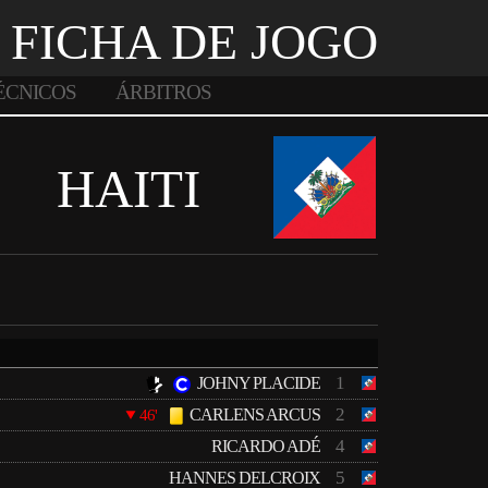
FICHA DE JOGO
ÉCNICOS
ÁRBITROS
HAITI
1
JOHNY PLACIDE
2
CARLENS ARCUS
46'
4
RICARDO ADÉ
5
HANNES DELCROIX