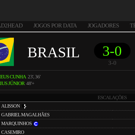
AD2HEAD
JOGOS POR DATA
JOGADORES
T
3-0
BRASIL
3-0
EUS CUNHA
23', 36'
CIUS JÚNIOR
48'+
ESCALAÇÕES
ALISSON
GABRIEL MAGALHÃES
MARQUINHOS
CASEMIRO