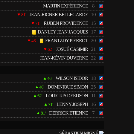
8
MARTIN EXPÉRIENCE
10
JEAN-RICNER BELLEGARDE
81'
15
RUBEN PROVIDENCE
71'
17
DANLEY JEAN JACQUES
20
FRANTZDY PIERROT
46'
21
JOSUÉ CASIMIR
62'
22
JEAN-KÉVIN DUVERNE
18
WILSON ISIDOR
46'
25
DOMINIQUE SIMON
46'
11
LOUICIUS DEEDSON
62'
16
LENNY JOSEPH
71'
7
DERRICK ETIENNE
81'
SÉBASTIEN MIGNÉ