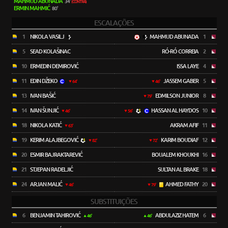
MAHMUD ABUNADA
34'
(CONTRA)
ERMIN MAHMIĆ
80'
ESCALAÇÕES
1
NIKOLA VASILJ
MAHMUD ABUNADA
1
5
SEAD KOLAŠINAC
RÓ-RÓ CORREIA
2
10
ERMEDIN DEMIROVIĆ
ISSA LAYE
4
11
EDIN DŽEKO
JASSEM GABER
5
64'
46'
13
IVAN BAŠIĆ
EDMILSON JUNIOR
8
79'
14
IVAN ŠUNJIĆ
HASSAN AL HAYDOS
10
46'
56'
18
NIKOLA KATIĆ
AKRAM AFIF
11
63'
19
KERIM ALAJBEGOVIĆ
KARIM BOUDIAF
12
82'
72'
20
ESMIR BAJRAKTAREVIĆ
BOUALEM KHOUKHI
16
21
STJEPAN RADELJIĆ
SULTAN AL BRAKE
18
24
ARJAN MALIĆ
AHMED FATHY
20
46'
79'
SUBSTITUIÇÕES
6
BENJAMIN TAHIROVIĆ
ABDULAZIZ HATEM
6
46'
46'