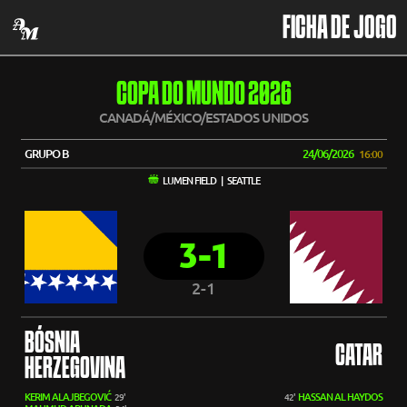
FICHA DE JOGO
COPA DO MUNDO 2026
CANADÁ/MÉXICO/ESTADOS UNIDOS
GRUPO B
24/06/2026
16:00
LUMEN FIELD | SEATTLE
3-1
2-1
BÓSNIA
CATAR
HERZEGOVINA
KERIM ALAJBEGOVIĆ
HASSAN AL HAYDOS
29'
42'