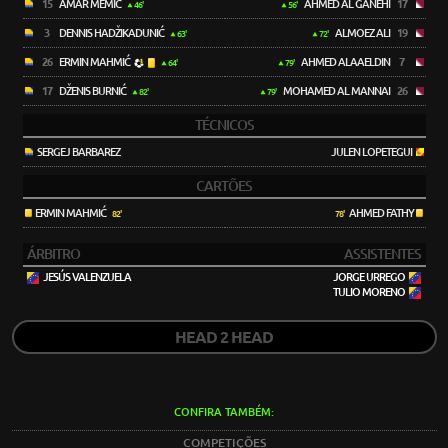
15
AMAR MEMIĆ
AHMED AL GANEHI
17
46'
56'
3
DENNIS HADŽIKADUNIĆ
ALMOEZ ALI
19
63'
72'
26
ERMIN MAHMIĆ
AHMED ALAAELDIN
7
64'
79'
17
DŽENIS BURNIĆ
MOHAMED AL MANNAI
26
82'
79'
TÉCNICOS
SERGEJ BARBAREZ
JULEN LOPETEGUI
CARTÕES
ERMIN MAHMIĆ
AHMED FATHY
82'
78'
ÁRBITRO
ASSISTENTES
JESÚS VALENZUELA
JORGE URREGO
TULIO MORENO
HEAD 2 HEAD
CONFIRA TAMBÉM:
COMPETIÇÕES