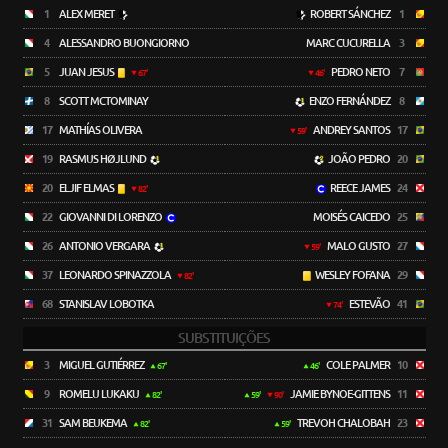
1
ALEX MERET
ROBERT SÁNCHEZ
1
4
ALESSANDRO BUONGIORNO
MARC CUCURELLA
3
5
JUAN JESUS
PEDRO NETO
7
67'
46'
8
SCOTT MCTOMINAY
ENZO FERNÁNDEZ
8
17
MATHÍAS OLIVERA
ANDREY SANTOS
17
59'
19
RASMUS HØJLUND
JOÃO PEDRO
20
20
ELJIF ELMAS
REECE JAMES
24
82'
22
GIOVANNI DI LORENZO
MOISÉS CAICEDO
25
26
ANTONIO VERGARA
MALO GUSTO
27
59'
37
LEONARDO SPINAZZOLA
WESLEY FOFANA
29
82'
68
STANISLAV LOBOTKA
ESTEVÃO
41
74'
SUBSTITUIÇÕES
3
MIGUEL GUTIÉRREZ
COLE PALMER
10
67'
46'
9
ROMELU LUKAKU
JAMIE BYNOE-GITTENS
11
82'
59'
90'
31
SAM BEUKEMA
TREVOH CHALOBAH
23
82'
59'