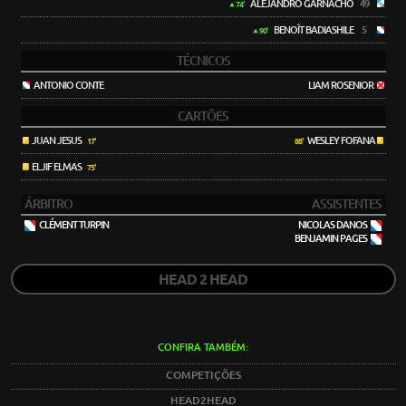
ALEJANDRO GARNACHO
49
74'
BENOÎT BADIASHILE
5
90'
TÉCNICOS
ANTONIO CONTE
LIAM ROSENIOR
CARTÕES
JUAN JESUS
WESLEY FOFANA
17'
88'
ELJIF ELMAS
75'
ÁRBITRO
ASSISTENTES
CLÉMENT TURPIN
NICOLAS DANOS
BENJAMIN PAGES
HEAD 2 HEAD
CONFIRA TAMBÉM:
COMPETIÇÕES
HEAD2HEAD