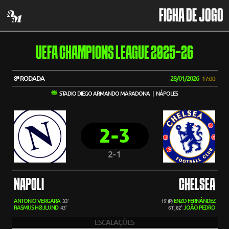
FICHA DE JOGO
UEFA CHAMPIONS LEAGUE 2025-26
8ª RODADA
28/01/2026
17:00
STADIO DIEGO ARMANDO MARADONA | NÁPOLES
2-3
2-1
NAPOLI
CHELSEA
ANTONIO VERGARA
ENZO FERNÁNDEZ
33'
19' (P)
RASMUS HØJLUND
JOÃO PEDRO
43'
61', 82'
ESCALAÇÕES