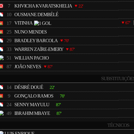
7
KHVICHA KVARATSKHELIA
22'
10
OUSMANE DEMBÉLÉ
17
VITINHA
67'
25
NUNO MENDES
29
BRADLEY BARCOLA
70'
33
WARREN ZAÏRE-EMERY
87'
51
WILLIAN PACHO
87
JOÃO NEVES
87'
SUBSTITUIÇÕE
14
DÉSIRÉ DOUÉ
22'
9
GONÇALO RAMOS
70'
24
SENNY MAYULU
87'
49
IBRAHIM MBAYE
87'
TÉCNICOS
LUIS ENRIQUE