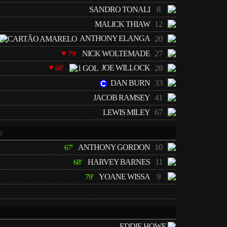
8
SANDRO TONALI
12
MALICK THIAW
ANTHONY ELANGA
20
27
NICK WOLTEMADE
79'
JOE WILLOCK
28
68'
33
DAN BURN
41
JACOB RAMSEY
67
LEWIS MILEY
S
10
ANTHONY GORDON
67'
11
HARVEY BARNES
68'
9
YOANE WISSA
79'
EDDIE HOWE