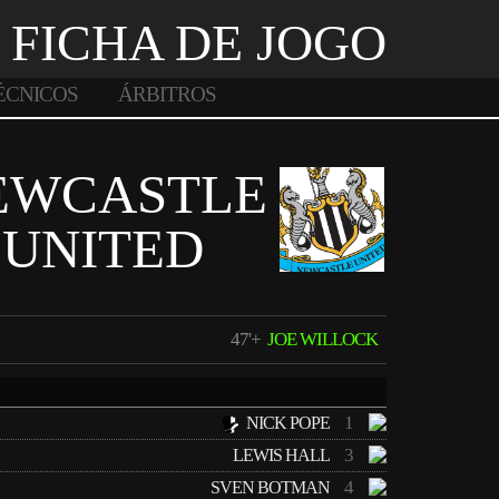
FICHA DE JOGO
ÉCNICOS
ÁRBITROS
EWCASTLE
UNITED
47'+
JOE WILLOCK
1
NICK POPE
3
LEWIS HALL
4
SVEN BOTMAN