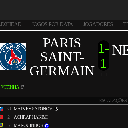
AD2HEAD
JOGOS POR DATA
JOGADORES
T
PARIS
1-
N
SAINT-
1
GERMAIN
1-1
VITINHA
8'
ESCALAÇÕES
39
MATVEY SAFONOV
2
ACHRAF HAKIMI
5
MARQUINHOS