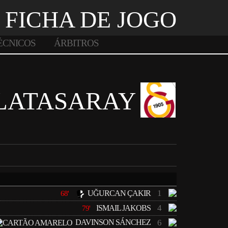
FICHA DE JOGO
ÉCNICOS
ÁRBITROS
LATASARAY
1
UĞURCAN ÇAKIR
68'
4
ISMAIL JAKOBS
79'
DAVINSON SÁNCHEZ
6