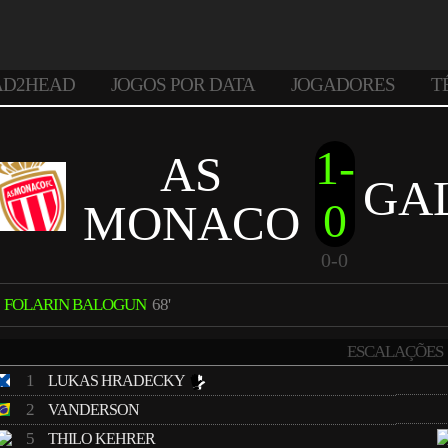
AD2HEAD
JOGOS POR DATA
JOGADORES
T
1-
AS
GA
0
MONACO
0-0
FOLARIN BALOGUN
68'
ESCALAÇÕES
1
LUKAS HRADECKY
2
VANDERSON
5
THILO KEHRER