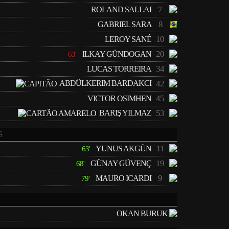
7
ROLAND SALLAI
8
GABRIEL SARA
10
LEROY SANÉ
20
ILKAY GÜNDOGAN
63'
34
LUCAS TORREIRA
ABDÜLKERIM BARDAKCI
42
45
VICTOR OSIMHEN
BARIŞ YILMAZ
53
S
11
YUNUS AKGÜN
63'
19
GÜNAY GÜVENÇ
68'
9
MAURO ICARDI
79'
OKAN BURUK