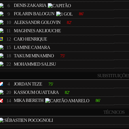
6
DENIS ZAKARIA
9
FOLARIN BALOGUN
86'
10
ALEKSANDR GOLOVIN
82'
11
MAGHNES AKLIOUCHE
12
CAIO HENRIQUE
15
LAMINE CAMARA
18
TAKUMI MINAMINO
75'
22
MOHAMMED SALISU
SUBSTITUIÇÕE
4
JORDAN TEZE
75'
20
KASSOUM OUATTARA
82'
14
MIKA BIERETH
86'
TÉCNICOS
SÉBASTIEN POCOGNOLI