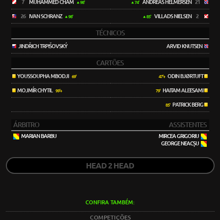
7
MUHAMMED CHAM
ANDREAS HELMERSEN
21
98'
74'
26
IVAN SCHRANZ
VILLADS NIELSEN
2
98'
85'
TÉCNICOS
JINDŘICH TRPIŠOVSKÝ
ARVID KNUTSEN
CARTÕES
YOUSSOUPHA MBODJI
ODIN BJØRTUFT
69'
47'+
MOJMÍR CHYTIL
HAITAM ALEESAMI
99'+
79'
PATRICK BERG
85'
ÁRBITRO
ASSISTENTES
MARIAN BARBU
MIRCEA GRIGORIU
GEORGE NEACȘU
HEAD 2 HEAD
CONFIRA TAMBÉM:
COMPETIÇÕES