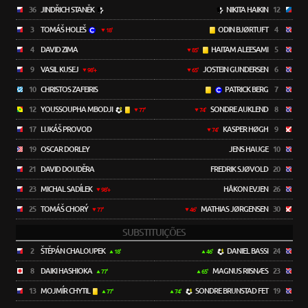
36
JINDŘICH STANĚK
NIKITA HAIKIN
12
3
TOMÁŠ HOLEŠ
ODIN BJØRTUFT
4
18'
4
DAVID ZIMA
HAITAM ALEESAMI
5
85'
9
VASIL KUSEJ
JOSTEIN GUNDERSEN
6
98'+
65'
10
CHRISTOS ZAFEIRIS
PATRICK BERG
7
12
YOUSSOUPHA MBODJI
SONDRE AUKLEND
8
77'
74'
17
LUKÁŠ PROVOD
KASPER HØGH
9
74'
19
OSCAR DORLEY
JENS HAUGE
10
21
DAVID DOUDĚRA
FREDRIK SJØVOLD
20
23
MICHAL SADÍLEK
HÅKON EVJEN
26
98'+
25
TOMÁŠ CHORÝ
MATHIAS JØRGENSEN
30
77'
46'
SUBSTITUIÇÕES
2
ŠTĚPÁN CHALOUPEK
DANIEL BASSI
24
18'
46'
8
DAIKI HASHIOKA
MAGNUS RIISNÆS
23
77'
65'
13
MOJMÍR CHYTIL
SONDRE BRUNSTAD FET
19
77'
74'