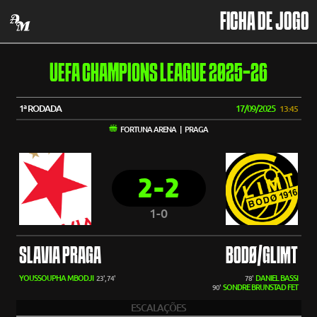
FICHA DE JOGO
UEFA CHAMPIONS LEAGUE 2025-26
1ª RODADA
17/09/2025
13:45
FORTUNA ARENA | PRAGA
2-2
1-0
SLAVIA PRAGA
BODØ/GLIMT
YOUSSOUPHA MBODJI
DANIEL BASSI
23', 74'
78'
SONDRE BRUNSTAD FET
90'
ESCALAÇÕES