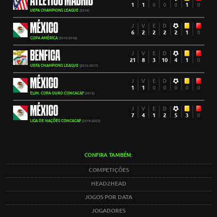
ATLÉTICO MADRID
1
1
0
0
0
1
0
UEFA CHAMPIONS LEAGUE
(2014)
MÉXICO
J
V
E
D
6
2
2
2
2
1
0
COPA AMÉRICA
(2015-2016)
BENFICA
J
V
E
D
21
8
3
10
4
1
0
UEFA CHAMPIONS LEAGUE
(2015-2017)
MÉXICO
J
V
E
D
1
1
0
0
0
0
0
ELIM. COPA OURO CONCACAF
(2015)
MÉXICO
J
V
E
D
7
4
1
2
5
3
0
LIGA DE NAÇÕES CONCACAF
(2019-2025)
CONFIRA TAMBÉM:
COMPETIÇÕES
HEAD2HEAD
JOGOS POR DATA
JOGADORES