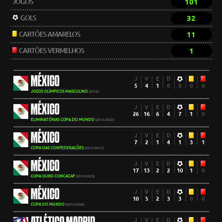
JOGOS
101
GOLS
32
CARTÕES AMARELOS
11
CARTÕES VERMELHOS
1
MÉXICO
J
V
E
D
5
4
1
0
0
0
0
JOGOS OLÍMPICOS MASCULINO
(2012)
MÉXICO
J
V
E
D
26
16
6
4
7
1
0
ELIMINATÓRIAS COPA DO MUNDO
(2013-2022)
MÉXICO
J
V
E
D
7
2
1
4
1
3
1
COPA DAS CONFEDERAÇÕES
(2013-2017)
MÉXICO
J
V
E
D
17
13
2
2
10
1
0
COPA OURO CONCACAF
(2013-2025)
MÉXICO
J
V
E
D
10
5
2
3
3
0
0
COPA DO MUNDO
(2014-2026)
J
V
E
D