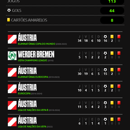
JOGOS
113
GOLS
44
CARTÕES AMARELOS
8
ÁUSTRIA
J
V
E
D
34
18
6
10
16
2
0
ELIMINATÓRIAS COPA DO MUNDO
(2008-2025)
WERDER BREMEN
J
V
E
D
5
1
2
2
2
0
0
UEFA CHAMPIONS LEAGUE
(2010)
ÁUSTRIA
J
V
E
D
30
19
6
5
15
2
0
ELIMINATÓRIAS EUROCOPA
(2010-2023)
ÁUSTRIA
J
V
E
D
10
4
1
5
2
2
0
EUROCOPA
(2016-2024)
ÁUSTRIA
J
V
E
D
11
5
4
2
3
0
0
LIGA DE NAÇÕES DA UEFA B
(2018-2024)
ÁUSTRIA
J
V
E
D
6
1
1
4
1
0
0
LIGA DE NAÇÕES DA UEFA
(2022)