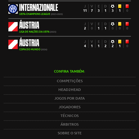
INTERNAZIONALE
J
V
E
D
11
7
3
1
3
1
0
UEFA CHAMPIONS LEAGUE
(2023-2025)
ÁUSTRIA
J
V
E
D
2
0
1
1
0
0
0
LIGA DE NAÇÕES DA UEFA
(2025)
ÁUSTRIA
J
V
E
D
4
1
1
2
2
1
0
COPA DO MUNDO
(2026)
CONFIRA TAMBÉM:
COMPETIÇÕES
HEAD2HEAD
JOGOS POR DATA
JOGADORES
TÉCNICOS
ÁRBITROS
SOBRE O SITE