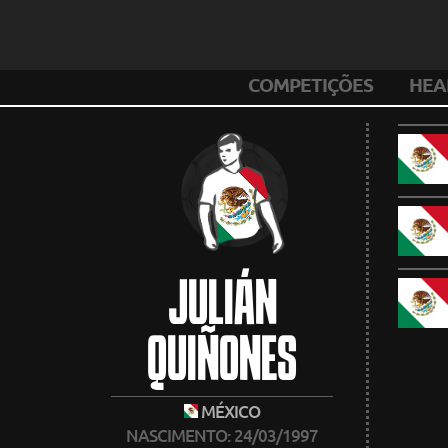
COMPETIÇÕES
HEA
JULIÁN
QUIÑONES
MÉXICO
NASCIMENTO: 24/03/1997