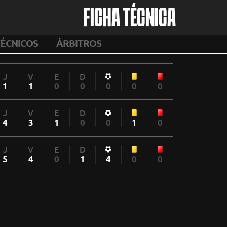
FICHA TÉCNICA
ÉCNICOS
ÁRBITROS
J
V
E
D
1
1
0
0
0
0
0
J
V
E
D
4
3
1
0
0
1
0
J
V
E
D
5
4
0
1
4
0
0