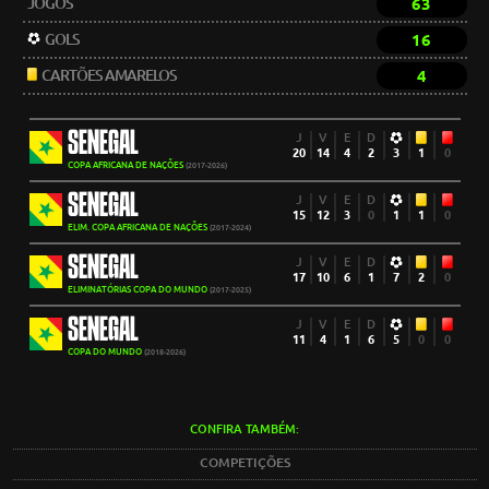
JOGOS
63
GOLS
16
CARTÕES AMARELOS
4
SENEGAL
J
V
E
D
20
14
4
2
3
1
0
COPA AFRICANA DE NAÇÕES
(2017-2026)
SENEGAL
J
V
E
D
15
12
3
0
1
1
0
ELIM. COPA AFRICANA DE NAÇÕES
(2017-2024)
SENEGAL
J
V
E
D
17
10
6
1
7
2
0
ELIMINATÓRIAS COPA DO MUNDO
(2017-2025)
SENEGAL
J
V
E
D
11
4
1
6
5
0
0
COPA DO MUNDO
(2018-2026)
CONFIRA TAMBÉM:
COMPETIÇÕES