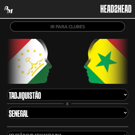
HEAD2HEAD
IR PARA CLUBES
X