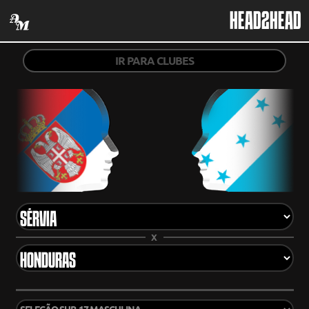
HEAD2HEAD
IR PARA CLUBES
X