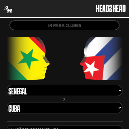
HEAD2HEAD
IR PARA CLUBES
X