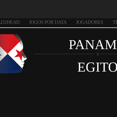
AD2HEAD
JOGOS POR DATA
JOGADORES
T
PANA
X
EGIT