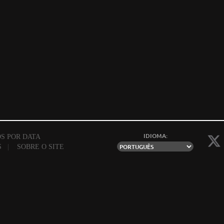
IDIOMA:
S POR DATA
S
|
SOBRE O SITE