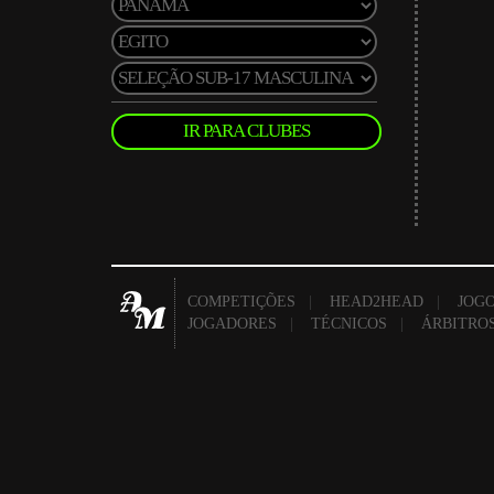
IR PARA CLUBES
COMPETIÇÕES
|
HEAD2HEAD
|
JOGO
JOGADORES
|
TÉCNICOS
|
ÁRBITRO