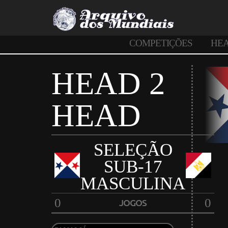
COMPETIÇÕES
HE
HEAD 2
HEAD
SELEÇÃO
SUB-17
MASCULINA
0
0
JOGOS