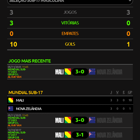
3
3
JOGOS
3
0
VITÓRIAS
0
0
EMPATES
10
1
GOLS
JOGO MAIS RECENTE
05/11/2025
11:45
MUNDIAL SUB-
3-0
MALI
NOVA ZELÂNDIA
17 2025
GRUPO L
AL RAYYAN
MUNDIAL SUB-17
J
V
E
GP
MALI
3
3
0
10
NOVA ZELÂNDIA
3
0
0
1
05/11/2025
11:45
MUNDIAL SUB-
3-0
MALI
NOVA ZELÂNDIA
17 2025
GRUPO L
AL RAYYAN
12/10/2017
MUNDIAL SUB-
3-1
MALI
NOVA ZELÂNDIA
17 2017
GRUPO B