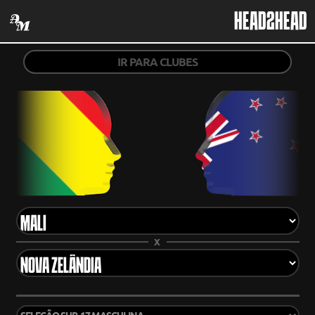
HEAD2HEAD
IR PARA CLUBES
X