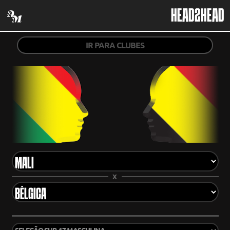
HEAD2HEAD
IR PARA CLUBES
X