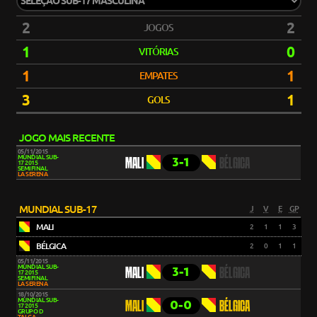
2
2
JOGOS
1
0
VITÓRIAS
1
1
EMPATES
3
1
GOLS
JOGO MAIS RECENTE
05/11/2015
MUNDIAL SUB-
3-1
MALI
BÉLGICA
17 2015
SEMIFINAL
LA SERENA
MUNDIAL SUB-17
J
V
E
GP
MALI
2
1
1
3
BÉLGICA
2
0
1
1
05/11/2015
MUNDIAL SUB-
3-1
MALI
BÉLGICA
17 2015
SEMIFINAL
LA SERENA
18/10/2015
MUNDIAL SUB-
0-0
MALI
BÉLGICA
17 2015
GRUPO D