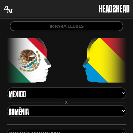
HEAD2HEAD
IR PARA CLUBES
X