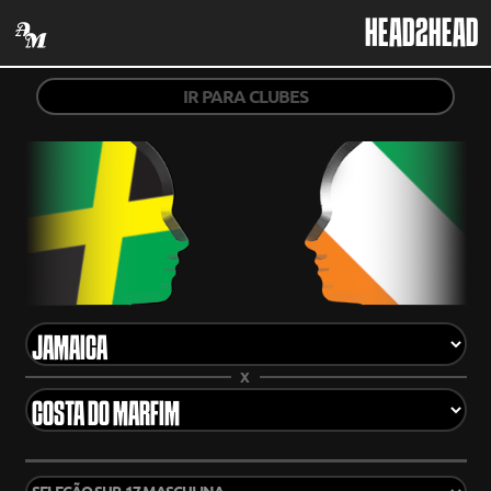
HEAD2HEAD
IR PARA CLUBES
X