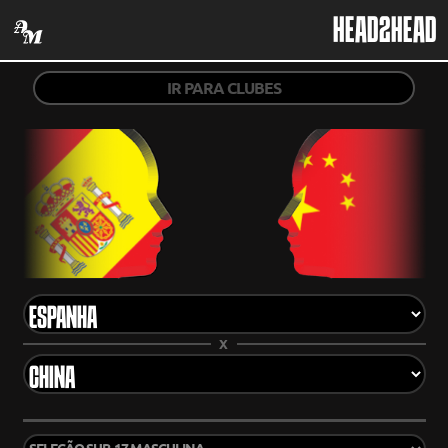
HEAD2HEAD
IR PARA CLUBES
X