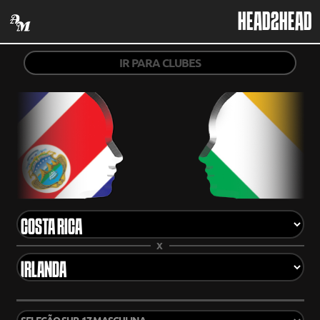
HEAD2HEAD
IR PARA CLUBES
X