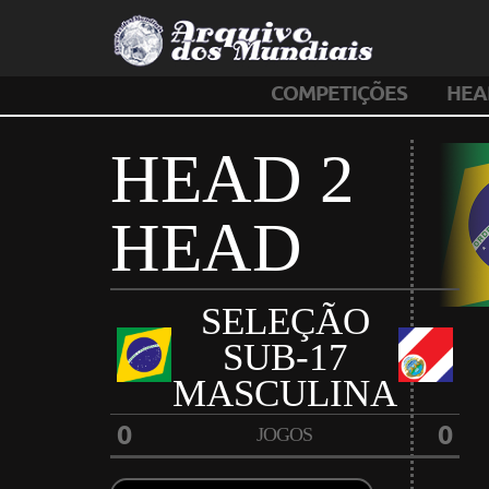
COMPETIÇÕES
HEA
HEAD 2
HEAD
SELEÇÃO
SUB-17
MASCULINA
0
0
JOGOS