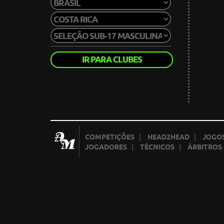
IR PARA CLUBES
COMPETIÇÕES
|
HEAD2HEAD
|
JOGOS
JOGADORES
|
TÉCNICOS
|
ÁRBITROS