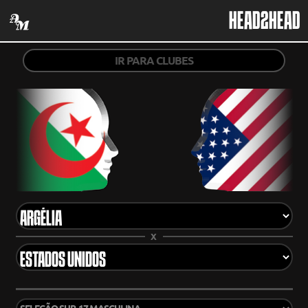
HEAD2HEAD
IR PARA CLUBES
X