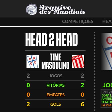
COMPETIÇÕES
HEA
HEAD 2 HEAD
TIME
MASCULINO
2
2
JOGOS
0
2
JO
VITÓRIAS
07/05/
0
0
EMPATES
COPA 
AMÉRIC
SEMIFI
2
6
GOLS
LA PLA