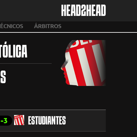
HEAD2HEAD
ÉCNICOS
ÁRBITROS
TÓLICA
ES
1-3
ESTUDIANTES