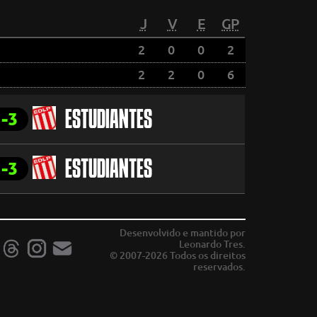
J
V
E
GP
2
0
0
2
2
2
0
6
1-3
ESTUDIANTES
1-3
ESTUDIANTES
Desenvolvido e mantido por
Leonardo Tres.
© 2007-2026 Todos os direitos
reservados.