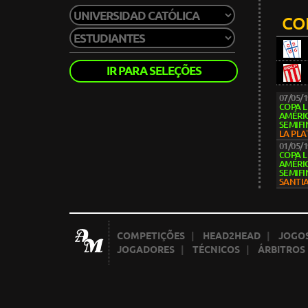
CO
IR PARA SELEÇÕES
07/05/
COPA 
AMÉRIC
SEMIFI
LA PLA
01/05/
COPA 
AMÉRIC
SEMIFI
SANTI
COMPETIÇÕES
|
HEAD2HEAD
|
JOGOS
JOGADORES
|
TÉCNICOS
|
ÁRBITROS