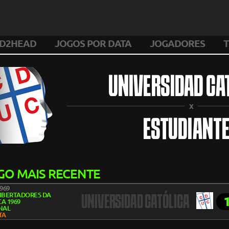
D2HEAD
JOGOS POR DATA
JOGADORES
T
UNIVERSIDAD CA
X
ESTUDIANT
GO MAIS RECENTE
1969
LIBERTADORES DA
UNIVERSIDAD CATÓLICA
A 1969
NAL
TA