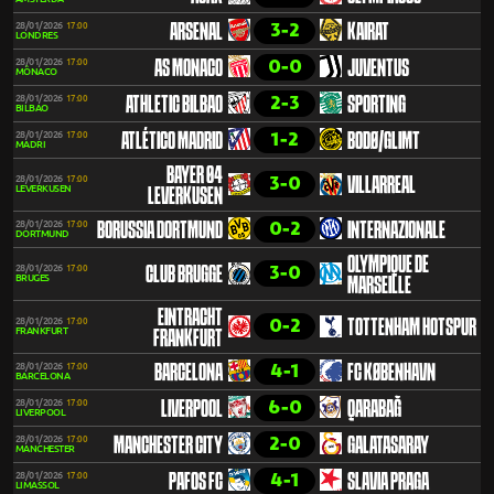
3-2
28/01/2026
17:00
ARSENAL
KAIRAT
LONDRES
0-0
28/01/2026
17:00
AS MONACO
JUVENTUS
MÔNACO
2-3
28/01/2026
17:00
ATHLETIC BILBAO
SPORTING
BILBAO
1-2
28/01/2026
17:00
ATLÉTICO MADRID
BODØ/GLIMT
MADRI
BAYER 04
3-0
28/01/2026
17:00
VILLARREAL
LEVERKUSEN
LEVERKUSEN
0-2
28/01/2026
17:00
BORUSSIA DORTMUND
INTERNAZIONALE
DORTMUND
OLYMPIQUE DE
3-0
28/01/2026
17:00
CLUB BRUGGE
BRUGES
MARSEILLE
EINTRACHT
0-2
28/01/2026
17:00
TOTTENHAM HOTSPUR
FRANKFURT
FRANKFURT
4-1
28/01/2026
17:00
BARCELONA
FC KØBENHAVN
BARCELONA
6-0
28/01/2026
17:00
LIVERPOOL
QARABAĞ
LIVERPOOL
2-0
28/01/2026
17:00
MANCHESTER CITY
GALATASARAY
MANCHESTER
4-1
28/01/2026
17:00
PAFOS FC
SLAVIA PRAGA
LIMASSOL