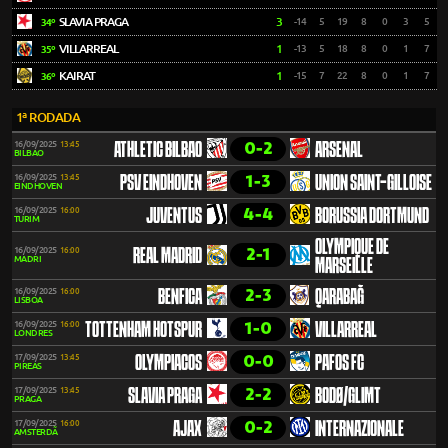
SLAVIA PRAGA
3
-14
5
19
8
0
3
5
34º
VILLARREAL
1
-13
5
18
8
0
1
7
35º
KAIRAT
1
-15
7
22
8
0
1
7
36º
1ª RODADA
0-2
16/09/2025
13:45
ATHLETIC BILBAO
ARSENAL
BILBAO
1-3
16/09/2025
13:45
PSV EINDHOVEN
UNION SAINT-GILLOISE
EINDHOVEN
4-4
16/09/2025
16:00
JUVENTUS
BORUSSIA DORTMUND
TURIM
OLYMPIQUE DE
2-1
16/09/2025
16:00
REAL MADRID
MADRI
MARSEILLE
2-3
16/09/2025
16:00
BENFICA
QARABAĞ
LISBOA
1-0
16/09/2025
16:00
TOTTENHAM HOTSPUR
VILLARREAL
LONDRES
0-0
17/09/2025
13:45
OLYMPIACOS
PAFOS FC
PIREAS
2-2
17/09/2025
13:45
SLAVIA PRAGA
BODØ/GLIMT
PRAGA
0-2
17/09/2025
16:00
AJAX
INTERNAZIONALE
AMSTERDÃ