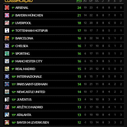
CLASSIFICAÇÃO
PTS
SG
GP
GC
J
V
E
D
ARSENAL
24
19
23
4
8
8
0
0
1º
BAYERN MÜNCHEN
21
14
22
8
8
7
0
1
2º
LIVERPOOL
18
12
20
8
8
6
0
2
3º
TOTTENHAM HOTSPUR
17
10
17
7
8
5
2
1
4º
BARCELONA
16
8
22
14
8
5
1
2
5º
CHELSEA
16
7
17
10
8
5
1
2
6º
SPORTING
16
6
17
11
8
5
1
2
7º
MANCHESTER CITY
16
6
15
9
8
5
1
2
8º
REAL MADRID
15
9
21
12
8
5
0
3
9º
INTERNAZIONALE
15
8
15
7
8
5
0
3
10º
PARIS SAINT-GERMAIN
14
10
21
11
8
4
2
2
11º
NEWCASTLE UNITED
14
10
17
7
8
4
2
2
12º
JUVENTUS
13
4
14
10
8
3
4
1
13º
ATLÉTICO MADRID
13
2
17
15
8
4
1
3
14º
ATALANTA
13
0
10
10
8
4
1
3
15º
BAYER 04 LEVERKUSEN
12
-1
13
14
8
3
3
2
16º