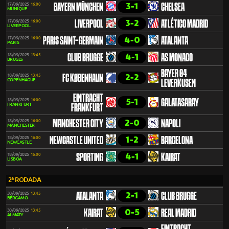
3-1
17/09/2025
16:00
BAYERN MÜNCHEN
CHELSEA
MUNIQUE
3-2
17/09/2025
16:00
LIVERPOOL
ATLÉTICO MADRID
LIVERPOOL
4-0
17/09/2025
16:00
PARIS SAINT-GERMAIN
ATALANTA
PARIS
4-1
18/09/2025
13:45
CLUB BRUGGE
AS MONACO
BRUGES
BAYER 04
2-2
18/09/2025
13:45
FC KØBENHAVN
COPENHAGUE
LEVERKUSEN
EINTRACHT
5-1
18/09/2025
16:00
GALATASARAY
FRANKFURT
FRANKFURT
2-0
18/09/2025
16:00
MANCHESTER CITY
NAPOLI
MANCHESTER
1-2
18/09/2025
16:00
NEWCASTLE UNITED
BARCELONA
NEWCASTLE
4-1
18/09/2025
16:00
SPORTING
KAIRAT
LISBOA
2ª RODADA
2-1
30/09/2025
13:45
ATALANTA
CLUB BRUGGE
BÉRGAMO
0-5
30/09/2025
13:45
KAIRAT
REAL MADRID
ALMATY