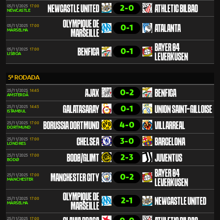
2-0
05/11/2025
17:00
NEWCASTLE UNITED
ATHLETIC BILBAO
NEWCASTLE
OLYMPIQUE DE
0-1
05/11/2025
17:00
ATALANTA
MARSELHA
MARSEILLE
BAYER 04
0-1
05/11/2025
17:00
BENFICA
LISBOA
LEVERKUSEN
5ª RODADA
0-2
25/11/2025
14:45
AJAX
BENFICA
AMSTERDÃ
0-1
25/11/2025
14:45
GALATASARAY
UNION SAINT-GILLOISE
ISTAMBUL
4-0
25/11/2025
17:00
BORUSSIA DORTMUND
VILLARREAL
DORTMUND
3-0
25/11/2025
17:00
CHELSEA
BARCELONA
LONDRES
2-3
25/11/2025
17:00
BODØ/GLIMT
JUVENTUS
BODØ
BAYER 04
0-2
25/11/2025
17:00
MANCHESTER CITY
MANCHESTER
LEVERKUSEN
OLYMPIQUE DE
2-1
25/11/2025
17:00
NEWCASTLE UNITED
MARSELHA
MARSEILLE
25/11/2025
17:00