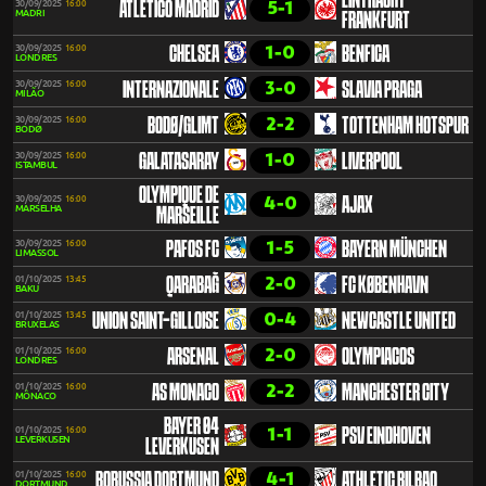
EINTRACHT
5-1
30/09/2025
16:00
ATLÉTICO MADRID
MADRI
FRANKFURT
1-0
30/09/2025
16:00
CHELSEA
BENFICA
LONDRES
3-0
30/09/2025
16:00
INTERNAZIONALE
SLAVIA PRAGA
MILÃO
2-2
30/09/2025
16:00
BODØ/GLIMT
TOTTENHAM HOTSPUR
BODØ
1-0
30/09/2025
16:00
GALATASARAY
LIVERPOOL
ISTAMBUL
OLYMPIQUE DE
4-0
30/09/2025
16:00
AJAX
MARSELHA
MARSEILLE
1-5
30/09/2025
16:00
PAFOS FC
BAYERN MÜNCHEN
LIMASSOL
2-0
01/10/2025
13:45
QARABAĞ
FC KØBENHAVN
BAKU
0-4
01/10/2025
13:45
UNION SAINT-GILLOISE
NEWCASTLE UNITED
BRUXELAS
2-0
01/10/2025
16:00
ARSENAL
OLYMPIACOS
LONDRES
2-2
01/10/2025
16:00
AS MONACO
MANCHESTER CITY
MÔNACO
BAYER 04
1-1
01/10/2025
16:00
PSV EINDHOVEN
LEVERKUSEN
LEVERKUSEN
4-1
01/10/2025
16:00
BORUSSIA DORTMUND
ATHLETIC BILBAO
DORTMUND