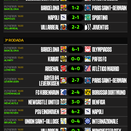
1-2
01/10/2025
16:00
BARCELONA
PARIS SAINT-GERMAIN
BARCELONA
2-1
01/10/2025
16:00
NAPOLI
SPORTING
NÁPOLES
2-2
01/10/2025
16:00
VILLARREAL
JUVENTUS
VILLARREAL
3ª RODADA
6-1
21/10/2025
13:45
BARCELONA
OLYMPIACOS
BARCELONA
0-0
21/10/2025
13:45
KAIRAT
PAFOS FC
ALMATY
4-0
21/10/2025
16:00
ARSENAL
ATLÉTICO MADRID
LONDRES
BAYER 04
2-7
21/10/2025
16:00
PARIS SAINT-GERMAIN
LEVERKUSEN
LEVERKUSEN
2-4
21/10/2025
16:00
FC KØBENHAVN
BORUSSIA DORTMUND
COPENHAGUE
3-0
21/10/2025
16:00
NEWCASTLE UNITED
BENFICA
NEWCASTLE
6-2
21/10/2025
16:00
PSV EINDHOVEN
NAPOLI
EINDHOVEN
0-4
21/10/2025
16:00
UNION SAINT-GILLOISE
INTERNAZIONALE
BRUXELAS
0-2
21/10/2025
16:00