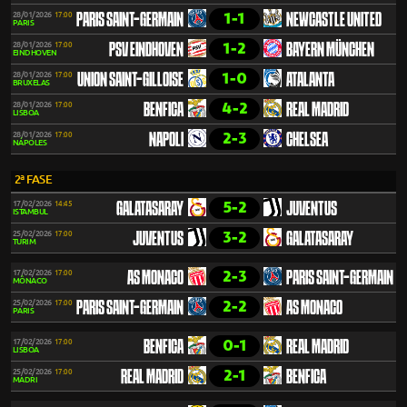
1-1
28/01/2026
17:00
PARIS SAINT-GERMAIN
NEWCASTLE UNITED
PARIS
1-2
28/01/2026
17:00
PSV EINDHOVEN
BAYERN MÜNCHEN
EINDHOVEN
1-0
28/01/2026
17:00
UNION SAINT-GILLOISE
ATALANTA
BRUXELAS
4-2
28/01/2026
17:00
BENFICA
REAL MADRID
LISBOA
2-3
28/01/2026
17:00
NAPOLI
CHELSEA
NÁPOLES
2ª FASE
5-2
17/02/2026
14:45
GALATASARAY
JUVENTUS
ISTAMBUL
3-2
25/02/2026
17:00
JUVENTUS
GALATASARAY
TURIM
2-3
17/02/2026
17:00
AS MONACO
PARIS SAINT-GERMAIN
MÔNACO
2-2
25/02/2026
17:00
PARIS SAINT-GERMAIN
AS MONACO
PARIS
0-1
17/02/2026
17:00
BENFICA
REAL MADRID
LISBOA
2-1
25/02/2026
17:00
REAL MADRID
BENFICA
MADRI