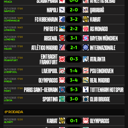
0-0
SLAVIA PRAGA
ATHLETIC BILBAO
PRAGA
2-0
25/11/2025
17:00
NAPOLI
QARABAĞ
NÁPOLES
3-2
26/11/2025
14:45
FC KØBENHAVN
KAIRAT
COPENHAGUE
2-2
26/11/2025
14:45
PAFOS FC
AS MONACO
LIMASSOL
3-1
26/11/2025
17:00
ARSENAL
BAYERN MÜNCHEN
LONDRES
2-1
26/11/2025
17:00
ATLÉTICO MADRID
INTERNAZIONALE
MADRI
EINTRACHT
0-3
26/11/2025
17:00
ATALANTA
FRANKFURT
FRANKFURT
1-4
26/11/2025
17:00
LIVERPOOL
PSV EINDHOVEN
LIVERPOOL
3-4
26/11/2025
17:00
OLYMPIACOS
REAL MADRID
PIREAS
5-3
26/11/2025
17:00
PARIS SAINT-GERMAIN
TOTTENHAM HOTSPUR
PARIS
3-0
26/11/2025
17:00
SPORTING
CLUB BRUGGE
LISBOA
6ª RODADA
0-1
09/12/2025
12:30
KAIRAT
OLYMPIACOS
ALMATY