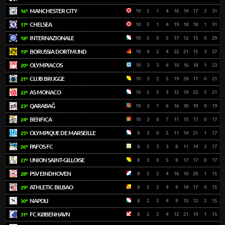
MANCHESTER CITY
10
5
1
4
16
14
17
2
31
16º
CHELSEA
10
5
1
4
19
18
18
1
31
17º
INTERNAZIONALE
10
5
0
5
17
12
15
0
29
18º
BORUSSIA DORTMUND
10
4
2
4
22
21
15
3
27
19º
OLYMPIACOS
10
3
3
4
10
16
18
1
23
20º
CLUB BRUGGE
10
3
2
5
19
24
11
0
21
21º
AS MONACO
10
2
5
3
12
19
22
2
21
22º
QARABAĞ
10
3
1
6
16
30
10
0
19
23º
BENFICA
10
3
0
7
11
15
17
0
17
24º
OLYMPIQUE DE MARSEILLE
8
3
0
5
11
14
21
1
17
25º
PAFOS FC
8
2
3
3
8
11
14
2
17
26º
UNION SAINT-GILLOISE
8
3
0
5
8
17
17
0
17
27º
PSV EINDHOVEN
8
2
2
4
16
16
20
1
15
28º
ATHLETIC BILBAO
8
2
2
4
9
14
17
0
15
29º
NAPOLI
8
2
2
4
9
15
12
2
15
30º
FC KØBENHAVN
8
2
2
4
12
21
19
1
15
31º