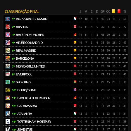
CLASSIFICAÇÃO FINAL
J
V
E
D
GP
GC
%
PARIS SAINT-GERMAIN
17
10
5
2
45
23
16
2
68
1º
ARSENAL
15
11
4
0
30
7
30
0
72
2º
BAYERN MÜNCHEN
14
11
1
2
43
20
29
2
66
3º
ATLÉTICO MADRID
16
7
3
6
35
28
28
0
47
4º
REAL MADRID
14
9
0
5
33
20
33
5
52
5º
BARCELONA
12
7
2
3
32
20
23
3
45
6º
NEWCASTLE UNITED
12
6
3
3
29
18
18
0
41
7º
LIVERPOOL
12
7
0
5
24
13
16
0
41
8º
SPORTING
12
6
2
4
22
15
25
0
39
9º
BODØ/GLIMT
12
5
3
4
22
22
17
1
35
10º
BAYER 04 LEVERKUSEN
12
4
5
3
16
17
18
1
33
11º
GALATASARAY
12
5
1
6
17
20
23
1
31
12º
ATALANTA
12
5
1
6
16
23
18
1
31
13º
TOTTENHAM HOTSPUR
10
6
2
2
22
14
24
1
39
14º
JUVENTUS
10
4
4
2
19
17
19
2
31
15º