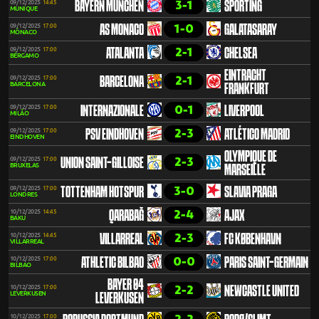
3-1
09/12/2025
14:45
BAYERN MÜNCHEN
SPORTING
MUNIQUE
1-0
09/12/2025
17:00
AS MONACO
GALATASARAY
MÔNACO
2-1
09/12/2025
17:00
ATALANTA
CHELSEA
BÉRGAMO
EINTRACHT
2-1
09/12/2025
17:00
BARCELONA
BARCELONA
FRANKFURT
0-1
09/12/2025
17:00
INTERNAZIONALE
LIVERPOOL
MILÃO
2-3
09/12/2025
17:00
PSV EINDHOVEN
ATLÉTICO MADRID
EINDHOVEN
OLYMPIQUE DE
2-3
09/12/2025
17:00
UNION SAINT-GILLOISE
BRUXELAS
MARSEILLE
3-0
09/12/2025
17:00
TOTTENHAM HOTSPUR
SLAVIA PRAGA
LONDRES
2-4
10/12/2025
14:45
QARABAĞ
AJAX
BAKU
2-3
10/12/2025
14:45
VILLARREAL
FC KØBENHAVN
VILLARREAL
0-0
10/12/2025
17:00
ATHLETIC BILBAO
PARIS SAINT-GERMAIN
BILBAO
BAYER 04
2-2
10/12/2025
17:00
NEWCASTLE UNITED
LEVERKUSEN
LEVERKUSEN
10/12/2025
17:00