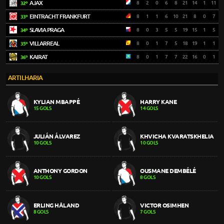
AJAX
8
2
0
6
8
21
14
1
11
32º
EINTRACHT FRANKFURT
8
1
1
6
10
21
8
0
7
33º
SLAVIA PRAGA
8
0
3
5
5
19
15
1
5
34º
VILLARREAL
8
0
1
7
5
18
19
1
1
35º
KAIRAT
8
0
1
7
7
22
16
0
1
36º
ARTILHARIA
KYLIAN MBAPPÉ
HARRY KANE
15 GOLS
14 GOLS
JULIÁN ÁLVAREZ
KHVICHA KVARATSKHELIA
10 GOLS
10 GOLS
ANTHONY GORDON
OUSMANE DEMBÉLÉ
10 GOLS
8 GOLS
ERLING HÅLAND
VICTOR OSIMHEN
8 GOLS
7 GOLS