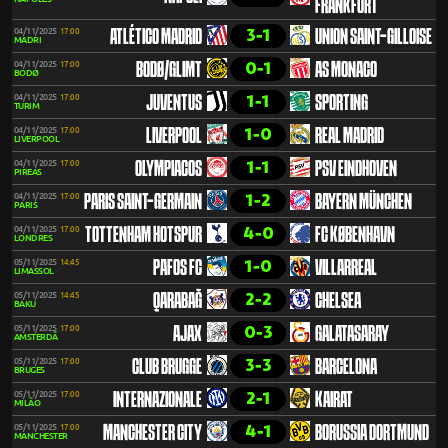
FRANKFURT
3-1
04/11/2025
17:00
ATLÉTICO MADRID
UNION SAINT-GILLOISE
MADRI
0-1
04/11/2025
17:00
BODØ/GLIMT
AS MONACO
BODØ
1-1
04/11/2025
17:00
JUVENTUS
SPORTING
TURIM
1-0
04/11/2025
17:00
LIVERPOOL
REAL MADRID
LIVERPOOL
1-1
04/11/2025
17:00
OLYMPIACOS
PSV EINDHOVEN
PIREAS
1-2
04/11/2025
17:00
PARIS SAINT-GERMAIN
BAYERN MÜNCHEN
PARIS
4-0
04/11/2025
17:00
TOTTENHAM HOTSPUR
FC KØBENHAVN
LONDRES
1-0
05/11/2025
14:45
PAFOS FC
VILLARREAL
LIMASSOL
2-2
05/11/2025
14:45
QARABAĞ
CHELSEA
BAKU
0-3
05/11/2025
17:00
AJAX
GALATASARAY
AMSTERDÃ
3-3
05/11/2025
17:00
CLUB BRUGGE
BARCELONA
BRUGES
2-1
05/11/2025
17:00
INTERNAZIONALE
KAIRAT
MILÃO
4-1
05/11/2025
17:00
MANCHESTER CITY
BORUSSIA DORTMUND
MANCHESTER