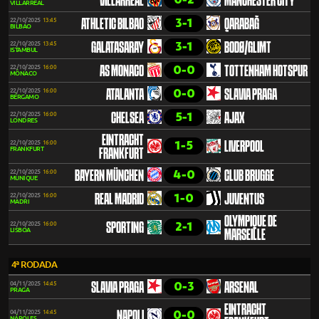
VILLARREAL
MANCHESTER CITY
VILLARREAL
3-1
22/10/2025
13:45
ATHLETIC BILBAO
QARABAĞ
BILBAO
3-1
22/10/2025
13:45
GALATASARAY
BODØ/GLIMT
ISTAMBUL
0-0
22/10/2025
16:00
AS MONACO
TOTTENHAM HOTSPUR
MÔNACO
0-0
22/10/2025
16:00
ATALANTA
SLAVIA PRAGA
BÉRGAMO
5-1
22/10/2025
16:00
CHELSEA
AJAX
LONDRES
EINTRACHT
1-5
22/10/2025
16:00
LIVERPOOL
FRANKFURT
FRANKFURT
4-0
22/10/2025
16:00
BAYERN MÜNCHEN
CLUB BRUGGE
MUNIQUE
1-0
22/10/2025
16:00
REAL MADRID
JUVENTUS
MADRI
OLYMPIQUE DE
2-1
22/10/2025
16:00
SPORTING
LISBOA
MARSEILLE
4ª RODADA
0-3
04/11/2025
14:45
SLAVIA PRAGA
ARSENAL
PRAGA
EINTRACHT
0-0
04/11/2025
14:45
NAPOLI
NÁPOLES