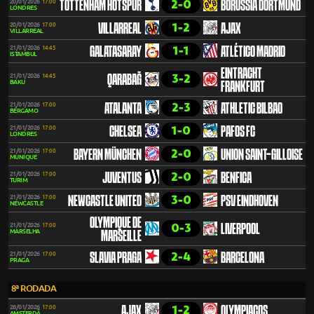
2-0
20/01/2026
17:00
TOTTENHAM HOTSPUR
BORUSSIA DORTMUND
LONDRES
1-2
20/01/2026
17:00
VILLARREAL
AJAX
VILLARREAL
1-1
21/01/2026
14:45
GALATASARAY
ATLÉTICO MADRID
ISTAMBUL
EINTRACHT
3-2
21/01/2026
14:45
QARABAĞ
BAKU
FRANKFURT
2-3
21/01/2026
17:00
ATALANTA
ATHLETIC BILBAO
BÉRGAMO
1-0
21/01/2026
17:00
CHELSEA
PAFOS FC
LONDRES
2-0
21/01/2026
17:00
BAYERN MÜNCHEN
UNION SAINT-GILLOISE
MUNIQUE
2-0
21/01/2026
17:00
JUVENTUS
BENFICA
TURIM
3-0
21/01/2026
17:00
NEWCASTLE UNITED
PSV EINDHOVEN
NEWCASTLE
OLYMPIQUE DE
0-3
21/01/2026
17:00
LIVERPOOL
MARSELHA
MARSEILLE
2-4
21/01/2026
17:00
SLAVIA PRAGA
BARCELONA
PRAGA
8ª RODADA
1-2
28/01/2026
17:00
AJAX
OLYMPIACOS
AMSTERDÃ