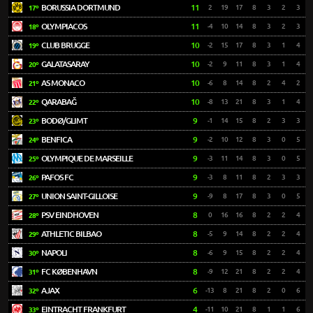
BORUSSIA DORTMUND
11
2
19
17
8
3
2
3
17º
OLYMPIACOS
11
-4
10
14
8
3
2
3
18º
CLUB BRUGGE
10
-2
15
17
8
3
1
4
19º
GALATASARAY
10
-2
9
11
8
3
1
4
20º
AS MONACO
10
-6
8
14
8
2
4
2
21º
QARABAĞ
10
-8
13
21
8
3
1
4
22º
BODØ/GLIMT
9
-1
14
15
8
2
3
3
23º
BENFICA
9
-2
10
12
8
3
0
5
24º
OLYMPIQUE DE MARSEILLE
9
-3
11
14
8
3
0
5
25º
PAFOS FC
9
-3
8
11
8
2
3
3
26º
UNION SAINT-GILLOISE
9
-9
8
17
8
3
0
5
27º
PSV EINDHOVEN
8
0
16
16
8
2
2
4
28º
ATHLETIC BILBAO
8
-5
9
14
8
2
2
4
29º
NAPOLI
8
-6
9
15
8
2
2
4
30º
FC KØBENHAVN
8
-9
12
21
8
2
2
4
31º
AJAX
6
-13
8
21
8
2
0
6
32º
EINTRACHT FRANKFURT
4
-11
10
21
8
1
1
6
33º