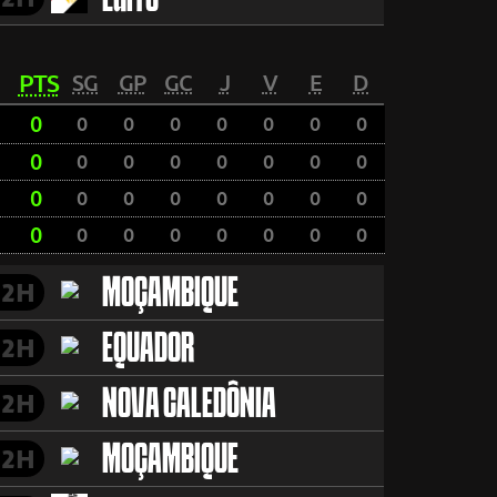
EGITO
PTS
SG
GP
GC
J
V
E
D
0
0
0
0
0
0
0
0
0
0
0
0
0
0
0
0
0
0
0
0
0
0
0
0
0
0
0
0
0
0
0
0
MOÇAMBIQUE
2H
EQUADOR
2H
NOVA CALEDÔNIA
2H
MOÇAMBIQUE
2H