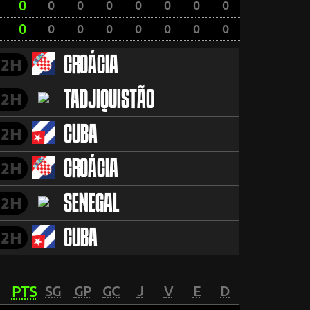
0
0
0
0
0
0
0
0
0
0
0
0
0
0
0
0
CROÁCIA
2H
TADJIQUISTÃO
2H
CUBA
2H
CROÁCIA
2H
SENEGAL
2H
CUBA
2H
PTS
SG
GP
GC
J
V
E
D