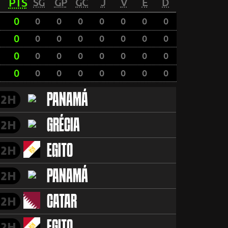
PTS
SG
GP
GC
J
V
E
D
0
0
0
0
0
0
0
0
0
0
0
0
0
0
0
0
0
0
0
0
0
0
0
0
0
0
0
0
0
0
0
0
PANAMÁ
2H
GRÉCIA
2H
EGITO
2H
PANAMÁ
2H
CATAR
2H
2H