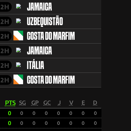
JAMAICA
2H
UZBEQUISTÃO
2H
COSTA DO MARFIM
2H
JAMAICA
2H
ITÁLIA
2H
COSTA DO MARFIM
2H
PTS
SG
GP
GC
J
V
E
D
0
0
0
0
0
0
0
0
0
0
0
0
0
0
0
0