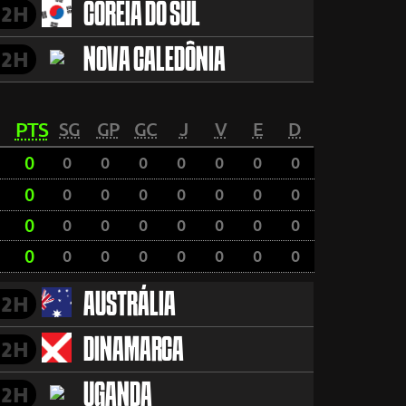
COREIA DO SUL
2H
NOVA CALEDÔNIA
2H
PTS
SG
GP
GC
J
V
E
D
0
0
0
0
0
0
0
0
0
0
0
0
0
0
0
0
0
0
0
0
0
0
0
0
0
0
0
0
0
0
0
0
AUSTRÁLIA
2H
DINAMARCA
2H
UGANDA
2H