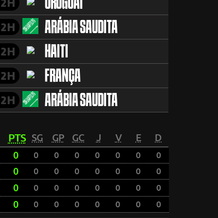
URUGUAI
2H
ARÁBIA SAUDITA
2H
HAITI
2H
FRANÇA
2H
ARÁBIA SAUDITA
2H
PTS
SG
GP
GC
J
V
E
D
0
0
0
0
0
0
0
0
0
0
0
0
0
0
0
0
0
0
0
0
0
0
0
0
0
0
0
0
0
0
0
0