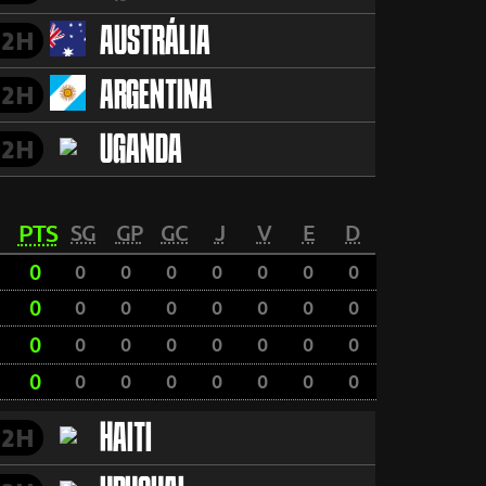
AUSTRÁLIA
2H
ARGENTINA
2H
UGANDA
2H
PTS
SG
GP
GC
J
V
E
D
0
0
0
0
0
0
0
0
0
0
0
0
0
0
0
0
0
0
0
0
0
0
0
0
0
0
0
0
0
0
0
0
HAITI
2H