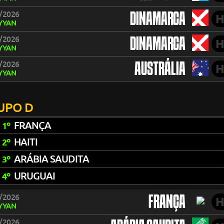
/2026
DINAMARCA
H
YYAN
/2026
DINAMARCA
H
YYAN
/2026
AUSTRÁLIA
H
YYAN
UPO D
FRANÇA
1º
HAITI
2º
ARÁBIA SAUDITA
3º
URUGUAI
4º
/2026
FRANÇA
H
YYAN
/2026