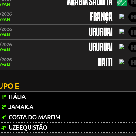
ARÁBIA SAUDITA
H
YYAN
/2026
FRANÇA
H
YYAN
/2026
URUGUAI
H
YYAN
/2026
URUGUAI
H
YYAN
/2026
HAITI
H
YYAN
UPO E
ITÁLIA
1º
JAMAICA
2º
COSTA DO MARFIM
3º
UZBEQUISTÃO
4º