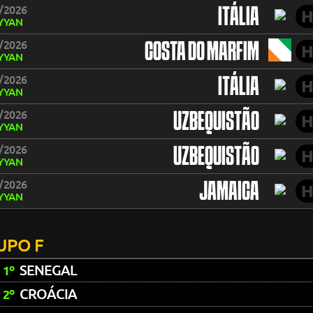
/2026
ITÁLIA
H
YYAN
/2026
COSTA DO MARFIM
H
YYAN
/2026
ITÁLIA
H
YYAN
/2026
UZBEQUISTÃO
H
YYAN
/2026
UZBEQUISTÃO
H
YYAN
/2026
JAMAICA
H
YYAN
UPO F
SENEGAL
1º
CROÁCIA
2º