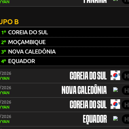
PANAMÁ
YYAN
UPO B
COREIA DO SUL
1º
MOÇAMBIQUE
2º
NOVA CALEDÔNIA
3º
EQUADOR
4º
/2026
COREIA DO SUL
H
YYAN
/2026
NOVA CALEDÔNIA
H
YYAN
/2026
COREIA DO SUL
H
YYAN
/2026
EQUADOR
H
YYAN