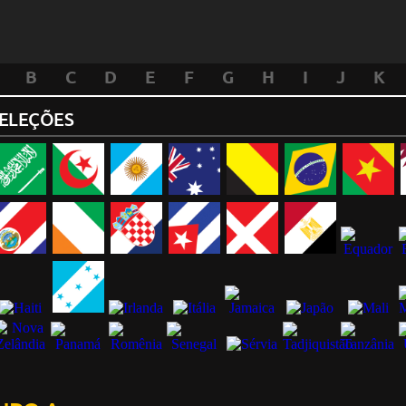
B
C
D
E
F
G
H
I
J
K
SELEÇÕES