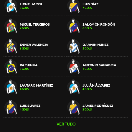
LIONEL MESSI
LUIS DÍAZ
8 GOLS
7 GOLS
MIGUEL TERCEROS
SALOMÓN RONDÓN
7 GOLS
6 GOLS
ENNER VALENCIA
DARWIN NÚÑEZ
6 GOLS
5 GOLS
RAPHINHA
ANTONIO SANABRIA
5 GOLS
4 GOLS
LAUTARO MARTÍNEZ
JULIÁN ÁLVAREZ
4 GOLS
4 GOLS
LUIS SUÁREZ
JAMES RODRÍGUEZ
4 GOLS
3 GOLS
VER TUDO