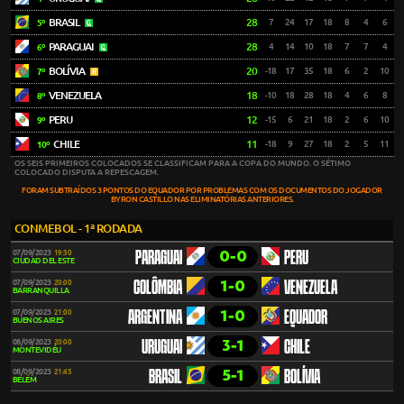
BRASIL
28
7
24
17
18
8
4
6
5º
PARAGUAI
28
4
14
10
18
7
7
4
6º
BOLÍVIA
20
-18
17
35
18
6
2
10
7º
VENEZUELA
18
-10
18
28
18
4
6
8
8º
PERU
12
-15
6
21
18
2
6
10
9º
CHILE
11
-18
9
27
18
2
5
11
10º
OS SEIS PRIMEIROS COLOCADOS SE CLASSIFICAM PARA A COPA DO MUNDO. O SÉTIMO
COLOCADO DISPUTA A REPESCAGEM.
FORAM SUBTRAÍDOS 3 PONTOS DO EQUADOR POR PROBLEMAS COM OS DOCUMENTOS DO JOGADOR
BYRON CASTILLO NAS ELIMINATÓRIAS ANTERIORES.
CONMEBOL - 1ª RODADA
0-0
07/09/2023
19:30
PARAGUAI
PERU
CIUDAD DEL ESTE
1-0
07/09/2023
20:00
COLÔMBIA
VENEZUELA
BARRANQUILLA
1-0
07/09/2023
21:00
ARGENTINA
EQUADOR
BUENOS AIRES
3-1
08/09/2023
20:00
URUGUAI
CHILE
MONTEVIDÉU
5-1
08/09/2023
21:45
BRASIL
BOLÍVIA
BELÉM