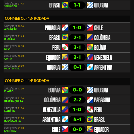
1-1
19/11/2024
21:45
BRASIL
URUGUAI
SALVADOR
CONMEBOL - 13ª RODADA
1-0
20/03/2025
20:00
PARAGUAI
CHILE
ASSUNÇÃO
2-1
20/03/2025
21:45
BRASIL
COLÔMBIA
BRASÍLIA
3-1
20/03/2025
22:30
PERU
BOLÍVIA
LIMA
2-1
21/03/2025
18:00
EQUADOR
VENEZUELA
QUITO
0-1
21/03/2025
20:30
URUGUAI
ARGENTINA
MONTEVIDÉU
CONMEBOL - 14ª RODADA
0-0
25/03/2025
17:00
BOLÍVIA
URUGUAI
EL ALTO
2-2
25/03/2025
21:00
COLÔMBIA
PARAGUAI
BARRANQUILLA
1-0
25/03/2025
21:00
VENEZUELA
PERU
MATURÍN
4-1
25/03/2025
21:00
ARGENTINA
BRASIL
BUENOS AIRES
0-0
25/03/2025
21:00
CHILE
EQUADOR
SANTIAGO