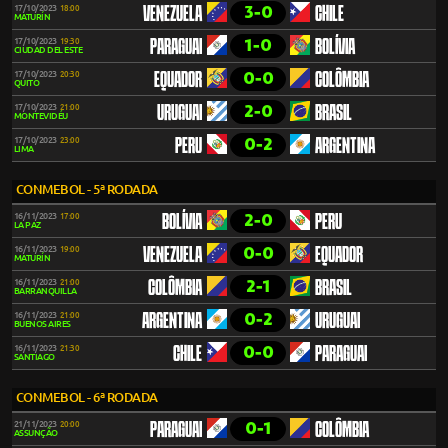
3-0
17/10/2023
18:00
VENEZUELA
CHILE
MATURÍN
1-0
17/10/2023
19:30
PARAGUAI
BOLÍVIA
CIUDAD DEL ESTE
0-0
17/10/2023
20:30
EQUADOR
COLÔMBIA
QUITO
2-0
17/10/2023
21:00
URUGUAI
BRASIL
MONTEVIDÉU
0-2
17/10/2023
23:00
PERU
ARGENTINA
LIMA
CONMEBOL - 5ª RODADA
2-0
16/11/2023
17:00
BOLÍVIA
PERU
LA PAZ
0-0
16/11/2023
19:00
VENEZUELA
EQUADOR
MATURÍN
2-1
16/11/2023
21:00
COLÔMBIA
BRASIL
BARRANQUILLA
0-2
16/11/2023
21:00
ARGENTINA
URUGUAI
BUENOS AIRES
0-0
16/11/2023
21:30
CHILE
PARAGUAI
SANTIAGO
CONMEBOL - 6ª RODADA
0-1
21/11/2023
20:00
PARAGUAI
COLÔMBIA
ASSUNÇÃO