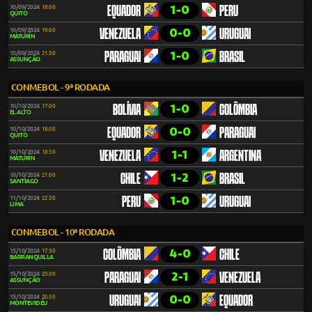
1-0
10/09/2024
18:00
EQUADOR
PERU
QUITO
0-0
10/09/2024
19:00
VENEZUELA
URUGUAI
MATURÍN
1-0
10/09/2024
21:30
PARAGUAI
BRASIL
ASSUNÇÃO
CONMEBOL - 9ª RODADA
1-0
10/10/2024
17:00
BOLÍVIA
COLÔMBIA
EL ALTO
0-0
10/10/2024
18:00
EQUADOR
PARAGUAI
QUITO
1-1
10/10/2024
18:30
VENEZUELA
ARGENTINA
MATURÍN
1-2
10/10/2024
21:00
CHILE
BRASIL
SANTIAGO
1-0
11/10/2024
22:30
PERU
URUGUAI
LIMA
CONMEBOL - 10ª RODADA
4-0
15/10/2024
17:30
COLÔMBIA
CHILE
BARRANQUILLA
2-1
15/10/2024
20:00
PARAGUAI
VENEZUELA
ASSUNÇÃO
0-0
15/10/2024
20:30
URUGUAI
EQUADOR
MONTEVIDÉU