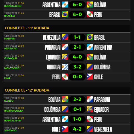
6-0
15/10/2024
21:00
ARGENTINA
BOLÍVIA
BUENOS AIRES
4-0
15/10/2024
21:45
BRASIL
PERU
BRASÍLIA
CONMEBOL - 11ª RODADA
1-1
14/11/2024
18:00
VENEZUELA
BRASIL
MATURÍN
2-1
14/11/2024
20:30
PARAGUAI
ARGENTINA
ASSUNÇÃO
4-0
14/11/2024
21:00
EQUADOR
BOLÍVIA
GUAYAQUIL
3-2
15/11/2024
21:00
URUGUAI
COLÔMBIA
MONTEVIDÉU
0-0
15/11/2024
22:30
PERU
CHILE
LIMA
CONMEBOL - 12ª RODADA
2-2
19/11/2024
17:00
BOLÍVIA
PARAGUAI
EL ALTO
0-1
19/11/2024
20:00
COLÔMBIA
EQUADOR
BARRANQUILLA
1-0
19/11/2024
21:00
ARGENTINA
PERU
BUENOS AIRES
4-2
19/11/2024
21:00
CHILE
VENEZUELA
SANTIAGO