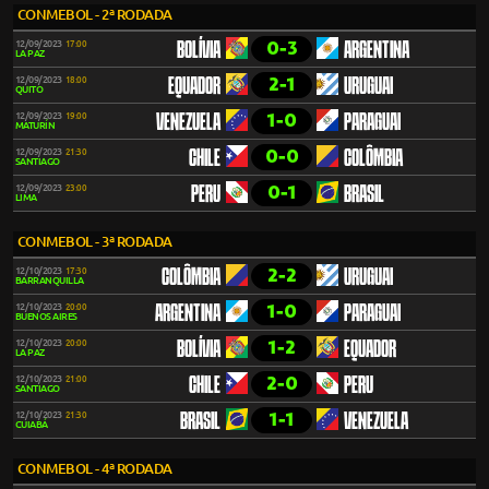
CONMEBOL - 2ª RODADA
0-3
12/09/2023
17:00
BOLÍVIA
ARGENTINA
LA PAZ
2-1
12/09/2023
18:00
EQUADOR
URUGUAI
QUITO
1-0
12/09/2023
19:00
VENEZUELA
PARAGUAI
MATURÍN
0-0
12/09/2023
21:30
CHILE
COLÔMBIA
SANTIAGO
0-1
12/09/2023
23:00
PERU
BRASIL
LIMA
CONMEBOL - 3ª RODADA
2-2
12/10/2023
17:30
COLÔMBIA
URUGUAI
BARRANQUILLA
1-0
12/10/2023
20:00
ARGENTINA
PARAGUAI
BUENOS AIRES
1-2
12/10/2023
20:00
BOLÍVIA
EQUADOR
LA PAZ
2-0
12/10/2023
21:00
CHILE
PERU
SANTIAGO
1-1
12/10/2023
21:30
BRASIL
VENEZUELA
CUIABÁ
CONMEBOL - 4ª RODADA