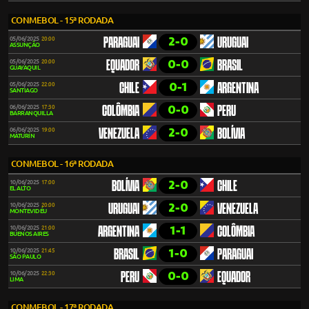
CONMEBOL - 15ª RODADA
2-0
05/06/2025
20:00
PARAGUAI
URUGUAI
ASSUNÇÃO
0-0
05/06/2025
20:00
EQUADOR
BRASIL
GUAYAQUIL
0-1
05/06/2025
22:00
CHILE
ARGENTINA
SANTIAGO
0-0
06/06/2025
17:30
COLÔMBIA
PERU
BARRANQUILLA
2-0
06/06/2025
19:00
VENEZUELA
BOLÍVIA
MATURÍN
CONMEBOL - 16ª RODADA
2-0
10/06/2025
17:00
BOLÍVIA
CHILE
EL ALTO
2-0
10/06/2025
20:00
URUGUAI
VENEZUELA
MONTEVIDÉU
1-1
10/06/2025
21:00
ARGENTINA
COLÔMBIA
BUENOS AIRES
1-0
10/06/2025
21:45
BRASIL
PARAGUAI
SÃO PAULO
0-0
10/06/2025
22:30
PERU
EQUADOR
LIMA
CONMEBOL - 17ª RODADA