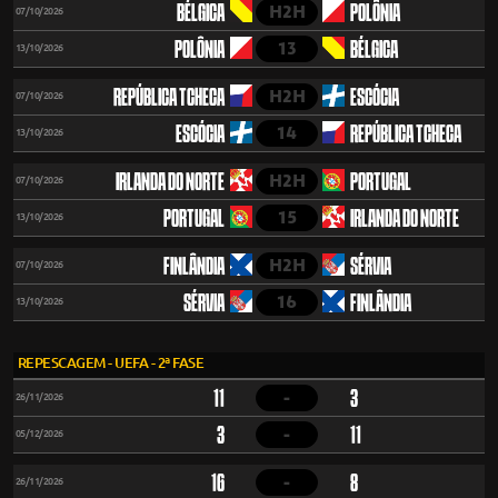
H2H
BÉLGICA
POLÔNIA
07/10/2026
13
POLÔNIA
BÉLGICA
13/10/2026
H2H
REPÚBLICA TCHECA
ESCÓCIA
07/10/2026
14
ESCÓCIA
REPÚBLICA TCHECA
13/10/2026
H2H
IRLANDA DO NORTE
PORTUGAL
07/10/2026
15
PORTUGAL
IRLANDA DO NORTE
13/10/2026
H2H
FINLÂNDIA
SÉRVIA
07/10/2026
16
SÉRVIA
FINLÂNDIA
13/10/2026
REPESCAGEM - UEFA - 2ª FASE
-
11
3
26/11/2026
-
3
11
05/12/2026
-
16
8
26/11/2026